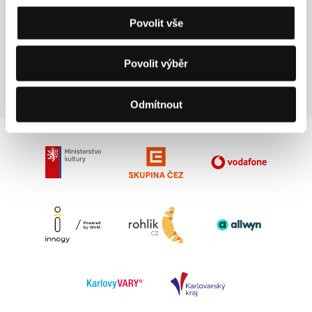
40. dveře
Povolit vše
(40-ci qapi)
Režie: Elchin Musaoglu / Ázerbájdžán, 2008, 82 min
Povolit výběr
Odmítnout