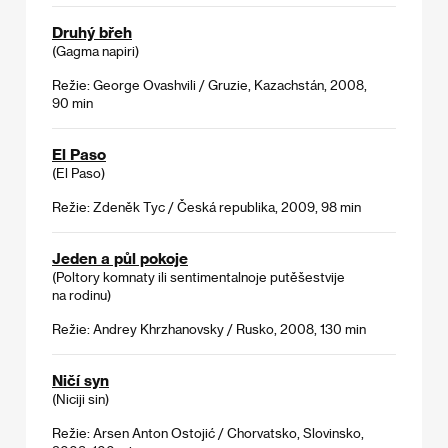
Druhý břeh
(Gagma napiri)
Režie: George Ovashvili / Gruzie, Kazachstán, 2008,
90 min
El Paso
(El Paso)
Režie: Zdeněk Tyc / Česká republika, 2009, 98 min
Jeden a půl pokoje
(Poltory komnaty ili sentimentalnoje putěšestvije
na rodinu)
Režie: Andrey Khrzhanovsky / Rusko, 2008, 130 min
Ničí syn
(Niciji sin)
Režie: Arsen Anton Ostojić / Chorvatsko, Slovinsko,