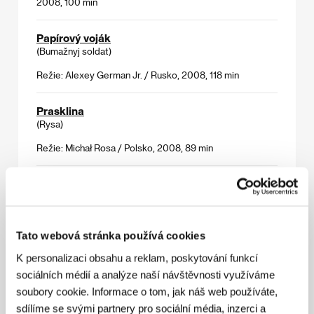
2008, 100 min
Papírový voják
(Bumažnyj soldat)
Režie: Alexey German Jr. / Rusko, 2008, 118 min
Prasklina
(Rysa)
Režie: Michał Rosa / Polsko, 2008, 89 min
Raci
(Raci)
Režie: Ivan Cherkelov / Bulharsko, 2009, 108 min
Tato webová stránka používá cookies
Sedmý kruh
K personalizaci obsahu a reklam, poskytování funkcí
(A hetedik kör)
sociálních médií a analýze naší návštěvnosti využíváme
soubory cookie. Informace o tom, jak náš web používáte,
Režie: Árpád Sopsits / Maďarsko, 2009, 107 min
sdílíme se svými partnery pro sociální média, inzerci a