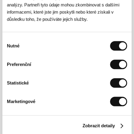
analýzy. Partneři tyto údaje mohou zkombinovat s dalšími
Šamanka
informacemi, které jste jim poskytli nebo které získali v
(Baksy)
důsledku toho, že používáte jejich služby.
Režie: Guka Omarova / Kazachstán, Rusko, Francie,
Německo, 2008, 87 min
Výběr
Tlumená světla
Nutné
souhlasu
(Artimos šviesos)
Režie: Ignas Miškinis / Litva, Německo, 2009, 92 min
Preferenční
Ztracené časy
(Utolsó idők)
Statistické
Režie: Áron Mátyássy / Maďarsko, 2009, 90 min
Marketingové
Žít!
(Alive!)
Režie: Artan Minarolli / Albánie, Rakousko, Francie, 2009,
Zobrazit detaily
90 min