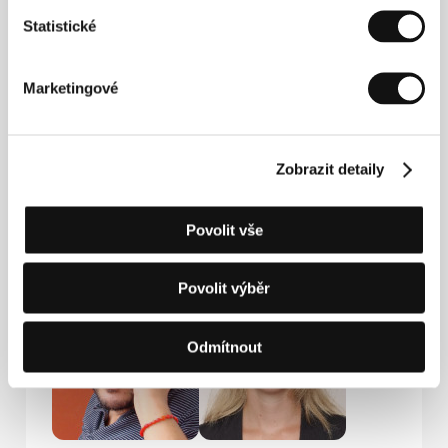
Kontakty
Statistické
Propeler Film
Savska 25, 10 000, Zagreb
Chorvatsko
Marketingové
Tel: +385 1 482 9477
Fax: +385 1 459 3691
E-mail:
btm@propelerfilm.com
Zobrazit detaily
Hosté
Povolit vše
Povolit výběr
Odmítnout