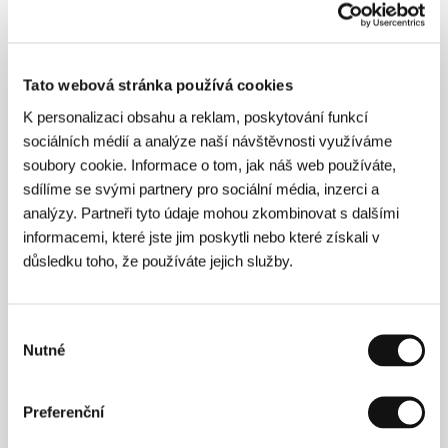
přijde do jeho domu, začne získávat
náklonnost jeho ženy a jeho samotného uráží,
odhodlá se Hasan k drastickému kroku, který
mu má vrátit osobní hrdost. Film byl natočen
Tato webová stránka používá cookies
podle románové předlohy Miljenka Jergoviće.
K personalizaci obsahu a reklam, poskytování funkcí
sociálních médií a analýze naší návštěvnosti využíváme
soubory cookie. Informace o tom, jak náš web používáte,
sdílíme se svými partnery pro sociální média, inzerci a
O filmu
analýzy. Partneři tyto údaje mohou zkombinovat s dalšími
86 min / Barevný, 35 mm
informacemi, které jste jim poskytli nebo které získali v
důsledku toho, že používáte jejich služby.
Režie
Goran Rušinović
/ Scénář
Goran Rušinović,
Miljenko Jergović
/ Kamera
Igor Martinović
/
Hudba
Branislav Živković
/ Střih
Vlado Gojun,
Miran Miošić
/ Producent
Boris T. Matić, Kate Barry
Výběr
/ Výroba
Propeler Film
/ Hrají
Slavko Štimac, Leon
Nutné
souhlasu
Lučev, Aimee Klein
/ Kontakt
Propeler Film
Preferenční