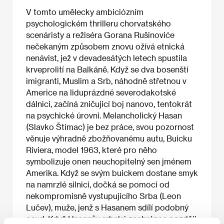
V tomto umělecky ambiciózním
psychologickém thrilleru chorvatského
scenáristy a režiséra Gorana Rušinoviće
nečekaným způsobem znovu ožívá etnická
nenávist, jež v devadesátých letech spustila
krveprolití na Balkáně. Když se dva bosenští
imigranti, Muslim a Srb, náhodně střetnou v
Americe na liduprázdné severodakotské
dálnici, začíná zničující boj nanovo, tentokrát
na psychické úrovni. Melancholický Hasan
(Slavko Štimac) je bez práce, svou pozornost
věnuje výhradně zbožňovanému autu, Buicku
Riviera, model 1963, které pro něho
symbolizuje onen neuchopitelný sen jménem
Amerika. Když se svým buickem dostane smyk
na namrzlé silnici, dočká se pomoci od
nekompromisně vystupujícího Srba (Leon
Lučev), muže, jenž s Hasanem sdílí podobný
osud. Když Hasanův srbský zachránce později