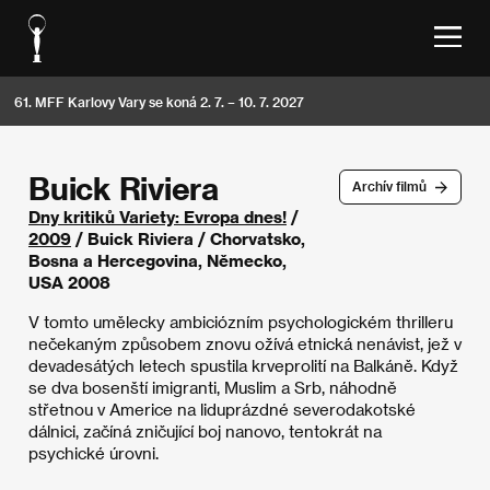
61. MFF Karlovy Vary se koná 2. 7. – 10. 7. 2027
Buick Riviera
Archív filmů
Dny kritiků Variety: Evropa dnes!
/
2009
/ Buick Riviera / Chorvatsko,
Bosna a Hercegovina, Německo,
USA 2008
V tomto umělecky ambiciózním psychologickém thrilleru
nečekaným způsobem znovu ožívá etnická nenávist, jež v
devadesátých letech spustila krveprolití na Balkáně. Když
se dva bosenští imigranti, Muslim a Srb, náhodně
střetnou v Americe na liduprázdné severodakotské
dálnici, začíná zničující boj nanovo, tentokrát na
psychické úrovni.