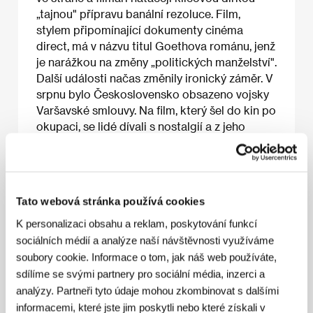
„tajnou" přípravu banální rezoluce. Film,
stylem připomínající dokumenty cinéma
direct, má v názvu titul Goethova románu, jenž
je narážkou na změny „politických manželství".
Další události načas změnily ironický záměr. V
srpnu bylo Československo obsazeno vojsky
Varšavské smlouvy. Na film, který šel do kin po
okupaci, se lidé dívali s nostalgií a z jeho
aktérů se stali národní mučedníci.
Tato webová stránka používá cookies
O filmu
K personalizaci obsahu a reklam, poskytování funkcí
85 min / Černobílý, 35 mm
sociálních médií a analýze naší návštěvnosti využíváme
soubory cookie. Informace o tom, jak náš web používáte,
Režie
Karel Vachek
/ Scénář
Karel Vachek
/
Kamera
Jozef Ort-Šnep
/ Střih
Jiřina Skalská
/
sdílíme se svými partnery pro sociální média, inzerci a
Výroba
Krátký film – Studio populárně vědeckých
analýzy. Partneři tyto údaje mohou zkombinovat s dalšími
naučných filmů
/ Hrají
Ludvík Svoboda, Alexander
informacemi, které jste jim poskytli nebo které získali v
Dubček, Josef Smrkovský, Oldřich Černík, Čestmír