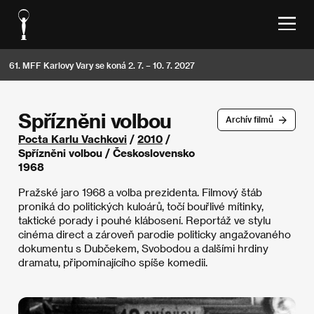
61. MFF Karlovy Vary se koná 2. 7. – 10. 7. 2027
Spřízněni volbou
Archív filmů
Pocta Karlu Vachkovi
/
2010
/
Spřízněni volbou / Československo
1968
Pražské jaro 1968 a volba prezidenta. Filmový štáb
proniká do politických kuloárů, točí bouřlivé mítinky,
taktické porady i pouhé klábosení. Reportáž ve stylu
cinéma direct a zároveň parodie politicky angažovaného
dokumentu s Dubčekem, Svobodou a dalšími hrdiny
dramatu, připomínajícího spíše komedii.