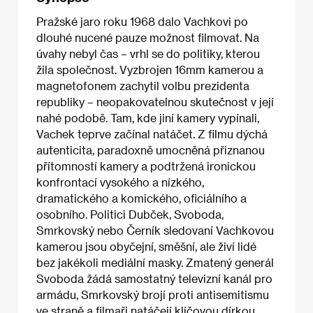
Pražské jaro roku 1968 dalo Vachkovi po
dlouhé nucené pauze možnost filmovat. Na
úvahy nebyl čas – vrhl se do politiky, kterou
žila společnost. Vyzbrojen 16mm kamerou a
magnetofonem zachytil volbu prezidenta
republiky – neopakovatelnou skutečnost v její
nahé podobě. Tam, kde jiní kamery vypínali,
Vachek teprve začínal natáčet. Z filmu dýchá
autenticita, paradoxně umocněná přiznanou
přítomností kamery a podtržená ironickou
konfrontací vysokého a nízkého,
dramatického a komického, oficiálního a
osobního. Politici Dubček, Svoboda,
Smrkovský nebo Černík sledovaní Vachkovou
kamerou jsou obyčejní, směšní, ale živí lidé
bez jakékoli mediální masky. Zmatený generál
Svoboda žádá samostatný televizní kanál pro
armádu, Smrkovský brojí proti antisemitismu
ve straně a filmaři natáčejí klíčovou dírkou