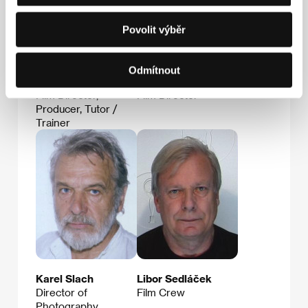
Povolit výběr
Odmítnout
Radim Procházka
Karel Vachek
Film Director,
Film Director
Producer, Tutor /
Trainer
Karel Slach
Libor Sedláček
Director of
Film Crew
Photography