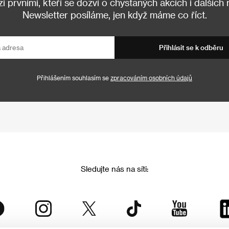
 prvními, kteří se dozví o chystaných akcích i dalších
Newsletter posíláme, jen když máme co říct.
Přihlásit se k odběru
Přihlášením souhlasím se
zpracováním osobních údajů
Sledujte nás na síti: