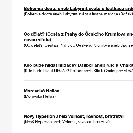
Bohemia docta aneb Labyrint světa a lusthauz sr
(Bohemia docta aneb Labyrint světa a lusthauz srdce (Božsk
Co dělat? (Cesta z Prahy do Českého Krumlova an
novou vládu)
(Co dělat? (Cesta z Prahy do Českého Krumlova aneb Jak jse
Kdo bude hlídat hlídače? Dalibor aneb Klíč k Cha
(Kdo bude hlídat hlídače? Dalibor aneb Klíč k Chaloupce str
Moravská Hellas
(Moravská Hellas)
Nový Hyperion aneb Volnost, rovnost, bratrství
(Nový Hyperion aneb Volnost, rovnost, bratrství)