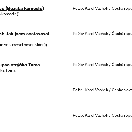
dce (Božská komedie)
Režie: Karel Vachek / Česká repu
á komedie))
eb Jak jsem sestavoval
Režie: Karel Vachek / Česká repub
m sestavoval novou vládu))
loupce strýčka Toma
Režie: Karel Vachek / Česká repu
ýčka Toma)
Režie: Karel Vachek / Českoslove
Režie: Karel Vachek / Česká repu