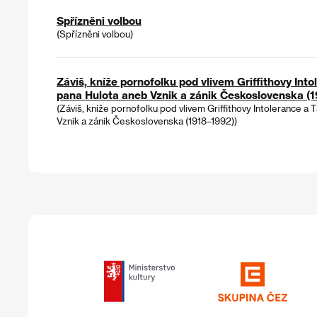
Spřízněni volbou
(Spřízněni volbou)
Záviš, kníže pornofolku pod vlivem Griffithovy Int
pana Hulota aneb Vznik a zánik Československa (
(Záviš, kníže pornofolku pod vlivem Griffithovy Intolerance a
Vznik a zánik Československa (1918–1992))