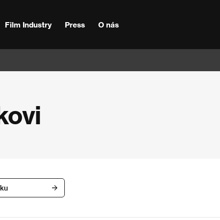
Film Industry
Press
O nás
kovi
íku