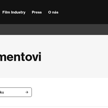
Film Industry
Press
O nás
mentovi
íku