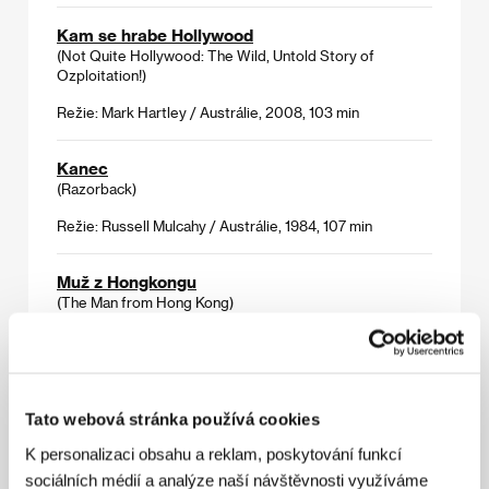
Kam se hrabe Hollywood
(Not Quite Hollywood: The Wild, Untold Story of
Ozploitation!)
Režie: Mark Hartley / Austrálie, 2008, 103 min
Kanec
(Razorback)
Režie: Russell Mulcahy / Austrálie, 1984, 107 min
Muž z Hongkongu
(The Man from Hong Kong)
Režie: Brian Trenchard-Smith / Austrálie, 1975, 126 min
Patrick
(Patrick)
Tato webová stránka používá cookies
Režie: Richard Franklin / Austrálie, 1978, 125 min
K personalizaci obsahu a reklam, poskytování funkcí
sociálních médií a analýze naší návštěvnosti využíváme