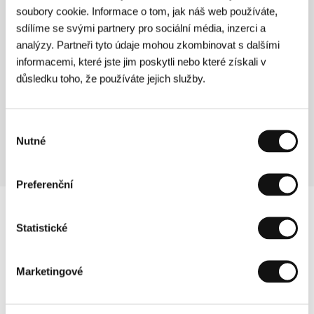
soubory cookie. Informace o tom, jak náš web používáte,
Prodloužený víkend
(Long Weekend)
sdílíme se svými partnery pro sociální média, inzerci a
analýzy. Partneři tyto údaje mohou zkombinovat s dalšími
Režie: Colin Eggleston / Austrálie, 1978, 95 min
informacemi, které jste jim poskytli nebo které získali v
důsledku toho, že používáte jejich služby.
Silniční hry
(Roadgames)
Režie: Richard Franklin / Austrálie, 1981, 100 min
Výběr
Nutné
souhlasu
Preferenční
Statistické
Marketingové