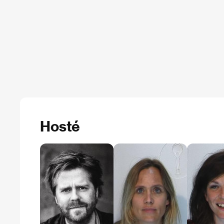
Hosté