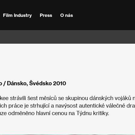
Film Industry
Press
O nás
o / Dánsko, Švédsko 2010
e strávili šest měsíců se skupinou dánských vojáků 
ch práce je strhující a navýsost autentické válečné dr
luze odměněno hlavní cenou na Týdnu kritiky.