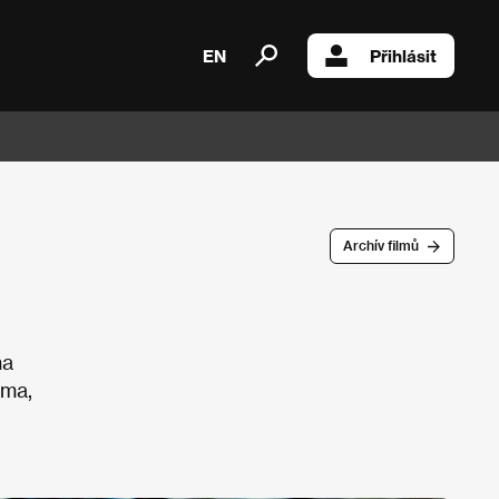
EN
Přihlásit
Archív filmů
na
ama,