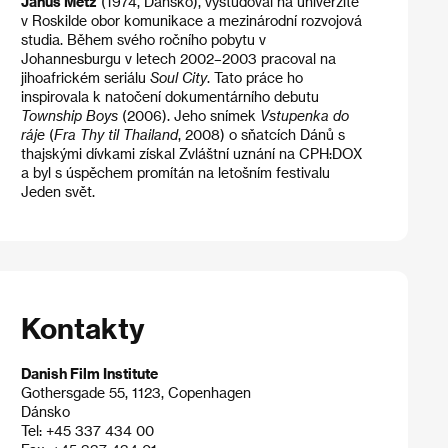
Janus Metz
(1974, Dánsko), vystudoval na univerzitě
v Roskilde obor komunikace a mezinárodní rozvojová
studia. Během svého ročního pobytu v
Johannesburgu v letech 2002–2003 pracoval na
jihoafrickém seriálu
Soul City
. Tato práce ho
inspirovala k natočení dokumentárního debutu
Township Boys
(2006). Jeho snímek
Vstupenka do
ráje
(
Fra Thy til Thailand
, 2008) o sňatcích Dánů s
thajskými dívkami získal Zvláštní uznání na CPH:DOX
a byl s úspěchem promítán na letošním festivalu
Jeden svět.
Kontakty
Danish Film Institute
Gothersgade 55, 1123, Copenhagen
Dánsko
Tel: +45 337 434 00