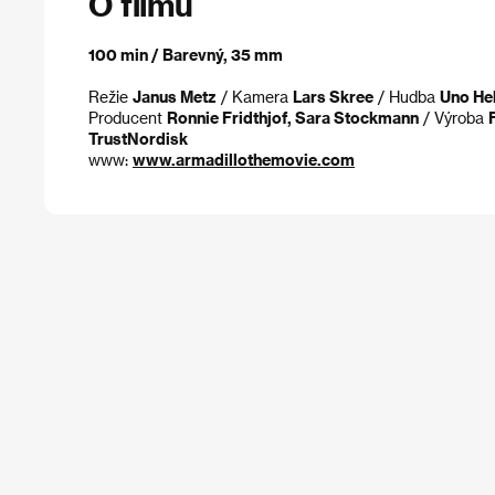
O filmu
100 min / Barevný, 35 mm
Režie
Janus Metz
/ Kamera
Lars Skree
/ Hudba
Uno He
Producent
Ronnie Fridthjof, Sara Stockmann
/ Výroba
TrustNordisk
www:
www.armadillothemovie.com