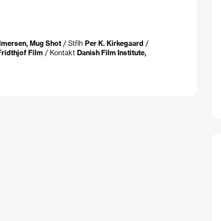
lmersen, Mug Shot
/ Střih
Per K. Kirkegaard
/
Fridthjof Film
/ Kontakt
Danish Film Institute,