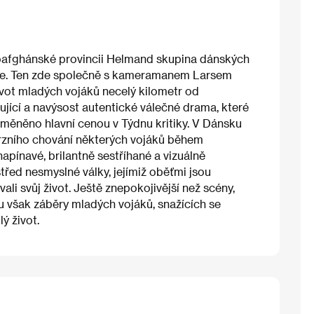
ihoafghánské provincii Helmand skupina dánských
ze. Ten zde společně s kameramanem Larsem
ivot mladých vojáků necelý kilometr od
hující a navýsost autentické válečné drama, které
dměněno hlavní cenou v Týdnu kritiky. V Dánsku
erzního chování některých vojáků během
napínavé, brilantně sestříhané a vizuálně
řed nesmyslné války, jejímiž oběťmi jsou
ali svůj život. Ještě znepokojivější než scény,
ou však záběry mladých vojáků, snažících se
ý život.