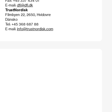
Fax: +45 337 434 01
E-mail:
dfi@dfi.dk
TrustNordisk
Filmbyen 22, 2650, Hvidovre
Dánsko
Tel: +45 368 687 88
E-mail:
info@trustnordisk.com