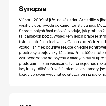
Synopse
V únoru 2009 přijíždí na základnu Armadillo v j
vojáků v doprovodu dokumentaristy Januse Met
Skreem celých šest měsíců sleduje, jak probíhá ž
tálibánských pozic. Výsledkem jejich práce je str
bylo na letošním festivalu v Cannes po zásluze o
vzbudil snímek bouřlivé reakce ohledně kontrov
přestřelky s bojovníky Tálibánu. Při natáčení této 
vytříbené sondy do psychiky mladých mužů uprost
především místní vesničané, tvůrci nejednou riskov
kdy kulky tálibánců sviští kolem jejich kamery, js
každý po svém vyrovnat se situací, při níž jde o hol