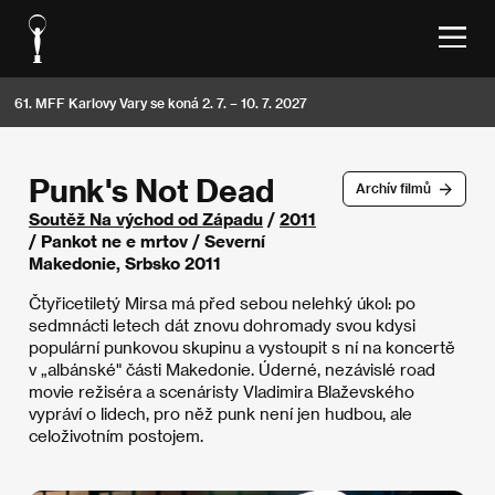
61. MFF Karlovy Vary se koná 2. 7. – 10. 7. 2027
Punk's Not Dead
Archív filmů
Soutěž Na východ od Západu
/
2011
/ Pankot ne e mrtov / Severní
Makedonie, Srbsko 2011
Čtyřicetiletý Mirsa má před sebou nelehký úkol: po
sedmnácti letech dát znovu dohromady svou kdysi
populární punkovou skupinu a vystoupit s ní na koncertě
v „albánské" části Makedonie. Úderné, nezávislé road
movie režiséra a scenáristy Vladimira Blaževského
vypráví o lidech, pro něž punk není jen hudbou, ale
celoživotním postojem.