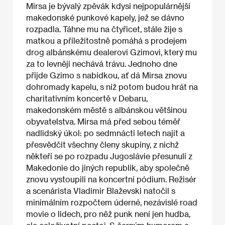
Mirsa je bývalý zpěvák kdysi nejpopulárnější
makedonské punkové kapely, jež se dávno
rozpadla. Táhne mu na čtyřicet, stále žije s
matkou a příležitostně pomáhá s prodejem
drog albánskému dealerovi Gzimovi, který mu
za to levněji nechává trávu. Jednoho dne
přijde Gzimo s nabídkou, ať dá Mirsa znovu
dohromady kapelu, s níž potom budou hrát na
charitativním koncertě v Debaru,
makedonském městě s albánskou většinou
obyvatelstva. Mirsa má před sebou téměř
nadlidský úkol: po sedmnácti letech najít a
přesvědčit všechny členy skupiny, z nichž
někteří se po rozpadu Jugoslávie přesunuli z
Makedonie do jiných republik, aby společně
znovu vystoupili na koncertní pódium. Režisér
a scenárista Vladimir Blaževski natočil s
minimálním rozpočtem úderné, nezávislé road
movie o lidech, pro něž punk není jen hudba,