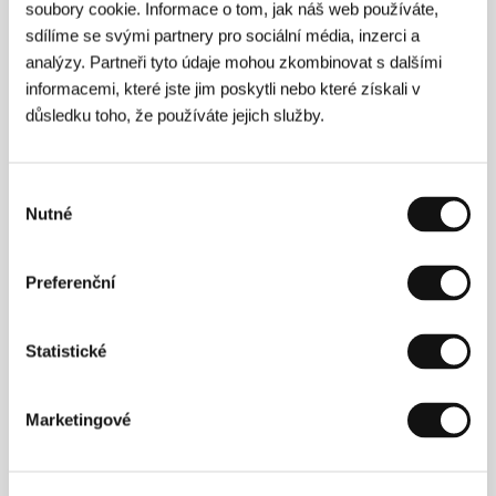
soubory cookie. Informace o tom, jak náš web používáte,
sdílíme se svými partnery pro sociální média, inzerci a
Vladimir Blaževski
(1955, Skopje, Makedonie)
absolvoval filmovou režii na bělehradské Filmové,
analýzy. Partneři tyto údaje mohou zkombinovat s dalšími
divadelní, rozhlasové a televizní akademii (1978). Od
informacemi, které jste jim poskytli nebo které získali v
ukončení studií působí jako profesionální filmař,
důsledku toho, že používáte jejich služby.
natočil několik dokumentů, reklam a řadu televizních
pořadů. Od roku 1994 se věnuje také pedagogické
činnosti na filmových školách. Jako spoluscenárista
se podílel mj. na filmu Iva Trajkova
Velká voda
Výběr
(2004). Je režisérem celovečerních snímků
Haj-Faj
Nutné
souhlasu
(
Hi-fi
, 1987) a
Bulevar Revolucije
(
Bulvár Revoluce
,
1992).
Preferenční
Kontakty
Statistické
Pank Film
Vladimir Komarov 33, 2/1, 1000, Skopje
Marketingové
Severní Makedonie
Tel: +389 712 558 64
E-mail:
daropopov@gmail.com