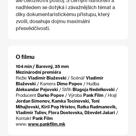
ale celoživotní postoj. S černým humorem a
nadhledem se dotýká i závažnějších témat a
díky dokumentaristickému přístupu, který
zvolil, dosahuje dojmu maximální
přesvědčivosti.
O filmu
104 min / Barevný, 35 mm
Mezinárodní premiéra
Režie
Vladimir Blaževski
/ Scénář
Vladimir
Blaževski
/ Kamera
Dimo Popov
/ Hudba
Aleksandar Pejovski
/ Střih
Blagoja Nedelkovski
/
Producent
Darko Popov
/ Výroba
Pank Film
/ Hrají
Jordan Simonov, Kamka Tocinovski, Toni
Mihajlovski, Kiril Pop Hristov, Ratka Radmanovik,
Vladimir Tuliev, Flora Dostovska, Dževdet Jašari
/
Kontakt
Pank Film
www:
www.pankfilm.mk