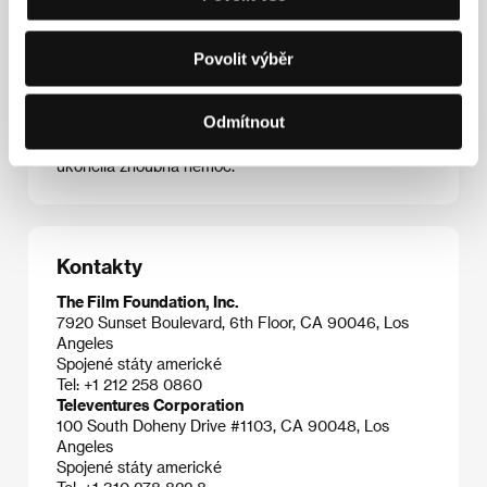
Manna. Hrála ve filmech
Divoká řeka
(
Wild River
,
1960) a
Třpyt v trávě
(
Splendor in the Grass
, 1961)
Elii Kazana, za kterého se v roce 1968 provdala. O
Povolit výběr
dva roky později překvapila odvážným režijním
debutem
Wanda
, který jí na benátském festivalu
vynesl cenu kritiky. V sedmdesátých letech
Odmítnout
ztroskotalo na nedostatku financí několik projektů
talentované autorky, jejíž kariéru i život předčasně
ukončila zhoubná nemoc.
Kontakty
The Film Foundation, Inc.
7920 Sunset Boulevard, 6th Floor, CA 90046, Los
Angeles
Spojené státy americké
Tel: +1 212 258 0860
Televentures Corporation
100 South Doheny Drive #1103, CA 90048, Los
Angeles
Spojené státy americké