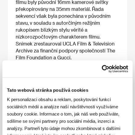
filmu byly původní 16mm kamerové svitky
překopírovány na 35mm materiál. Řada
sekvencí však byla ponechána v původním
stavu, v souladu s autorčiným režijním
rukopisem blízkým stylu vérité a
nízkorozpočtovým charakterem filmu.
Snímek zrestauroval UCLA Film & Television
Archive za finanční podpory společností The
Film Foundation a Gucci.
O filmu
Tato webová stránka používá cookies
102 min / Barevný, 35 mm
K personalizaci obsahu a reklam, poskytování funkcí
sociálních médií a analýze naší návštěvnosti využíváme
Režie
Barbara Loden
/ Scénář
Barbara Loden
/
Kamera
Nicholas T. Proferes
/ Střih
Nicholas T.
soubory cookie. Informace o tom, jak náš web používáte,
Proferes
/ Producent
Harry Shuster
/ Výroba
sdílíme se svými partnery pro sociální média, inzerci a
Foundation For Filmmakers
/ Hrají
Barbara Loden,
analýzy. Partneři tyto údaje mohou zkombinovat s dalšími
Michael Higgins, Dorothy Shupenes, Peter