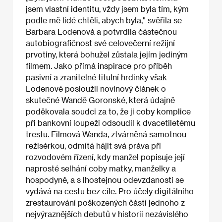
jsem vlastní identitu, vždy jsem byla tím, kým
podle mě lidé chtěli, abych byla," svěřila se
Barbara Lodenová a potvrdila částečnou
autobiografičnost své celovečerní režijní
prvotiny, která bohužel zůstala jejím jediným
filmem. Jako přímá inspirace pro příběh
pasivní a zranitelné titulní hrdinky však
Lodenové posloužil novinový článek o
skutečné Wandě Goronské, která údajně
poděkovala soudci za to, že ji coby komplice
při bankovní loupeži odsoudil k dvacetiletému
trestu. Filmová Wanda, ztvárněná samotnou
režisérkou, odmítá hájit svá práva při
rozvodovém řízení, kdy manžel popisuje její
naprosté selhání coby matky, manželky a
hospodyně, a s lhostejnou odevzdaností se
vydává na cestu bez cíle. Pro účely digitálního
zrestaurování poškozených částí jednoho z
nejvýraznějších debutů v historii nezávislého