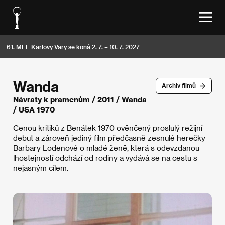
61. MFF Karlovy Vary se koná 2. 7. – 10. 7. 2027
Wanda
Archív filmů
Návraty k pramenům
/
2011
/ Wanda
/ USA 1970
Cenou kritiků z Benátek 1970 ověnčený proslulý režijní
debut a zároveň jediný film předčasně zesnulé herečky
Barbary Lodenové o mladé ženě, která s odevzdanou
lhostejností odchází od rodiny a vydává se na cestu s
nejasným cílem.