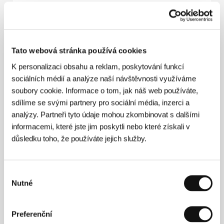
Evžen mezi námi
(Evžen mezi námi)
Režie: Petr Nydrle / Československo, 1981, 80 min
Tato webová stránka používá cookies
K personalizaci obsahu a reklam, poskytování funkcí
Marketa Lazarová
sociálních médií a analýze naší návštěvnosti využíváme
(Marketa Lazarová)
soubory cookie. Informace o tom, jak náš web používáte,
Režie: František Vláčil / Československo, 1967, 162 min
sdílíme se svými partnery pro sociální média, inzerci a
analýzy. Partneři tyto údaje mohou zkombinovat s dalšími
Outsider Elia Kazan
informacemi, které jste jim poskytli nebo které získali v
(Portrait d'Elia Kazan)
důsledku toho, že používáte jejich služby.
Režie: Annie Tresgot / Francie, 1982, 53 min
Výběr
Taxikář
Nutné
(Taxi Driver)
souhlasu
Režie: Martin Scorsese / USA, 1976, 113 min
Preferenční