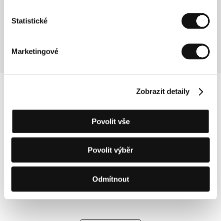
Wanda
(Wanda)
Statistické
Režie: Barbara Loden / USA, 1970, 102 min
Marketingové
Zobrazit detaily
Povolit vše
Povolit výběr
Odmítnout