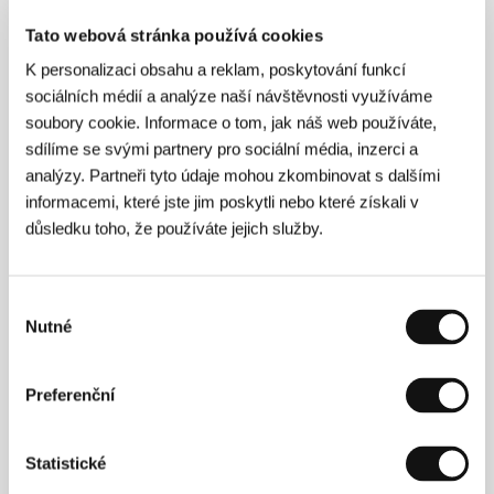
Tato webová stránka používá cookies
Nesvatbov
K personalizaci obsahu a reklam, poskytování funkcí
(Nesvatbov)
sociálních médií a analýze naší návštěvnosti využíváme
Režie: Erika Hníková / Česká republika, Slovenská
soubory cookie. Informace o tom, jak náš web používáte,
republika, 2010, 72 min
sdílíme se svými partnery pro sociální média, inzerci a
analýzy. Partneři tyto údaje mohou zkombinovat s dalšími
V krajinách ticha /Nikolaj a Ludmila/
informacemi, které jste jim poskytli nebo které získali v
(V krajinách ticha /Nikolaj a Ludmila/)
důsledku toho, že používáte jejich služby.
Režie: Zdeněk N. Bričkovský / Česká republika, 2011,
65 min
Výběr
Ženy SHR
Nutné
souhlasu
(Ženy SHR)
Režie: Martin Dušek, Ondřej Provazník / Česká republika,
Preferenční
2010, 58 min
Statistické