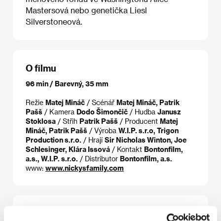
Mastersová nebo genetička Liesl
Silverstoneová.
O filmu
96 min / Barevný, 35 mm
Režie
Matej Mináč
/ Scénář
Matej Mináč, Patrik
Pašš
/ Kamera
Dodo Šimončič
/ Hudba
Janusz
Stoklosa
/ Střih
Patrik Pašš
/ Producent
Matej
Mináč, Patrik Pašš
/ Výroba
W.I.P. s.r.o, Trigon
Production s.r.o.
/ Hrají
Sir Nicholas Winton, Joe
Schlesinger, Klára Issová
/ Kontakt
Bontonfilm,
a.s., W.I.P. s.r.o.
/ Distributor
Bontonfilm, a.s.
www:
www.nickysfamily.com
Režie