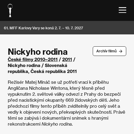
61. MFF Karlovy Vary se koná 2. 7. – 10. 7. 2027
Nickyho rodina
Archív filmů
České filmy 2010–2011
/
2011
/
Nickyho rodina / Slovenská
republika, Česká republika 2011
Režisér Matej Mináč se už potřetí vrací k příběhu
Angličana Nicholase Wintona, který těsně před
vypuknutím 2. světové války odvezl z Prahy do bezpečí
před nacistickými okupanty 669 židovských dětí. Jeho
předchozí filmy tento příběh zviditelnily pro celý svět a
vedly k objevení nových, překvapivých skutečností. Právě
těmi se zabývá i dokumentární snímek s hranými
rekonstrukcemi
Nickyho rodina
.