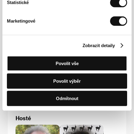
Winton
(cena Emmy 2002). Pracuje také pro divadlo.
Statistické
Marketingové
Kontakty
Bontonfilm, a.s.
Na Poříčí 1047/26, 110 00, Praha 1
Zobrazit detaily
Česká republika
Tel: +420 257 415 111
E-mail:
info@bontonfilm.cz
Povolit vše
W.I.P. s.r.o.
Na Petřinách 2, 162 00, Praha 6
Česká republika
Povolit výběr
Fax: +420 241 770 396
E-mail:
mminac@yahoo.com
Odmítnout
Hosté