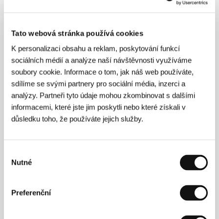
Tato webová stránka používá cookies
K personalizaci obsahu a reklam, poskytování funkcí
sociálních médií a analýze naší návštěvnosti využíváme
soubory cookie. Informace o tom, jak náš web používáte,
sdílíme se svými partnery pro sociální média, inzerci a
analýzy. Partneři tyto údaje mohou zkombinovat s dalšími
informacemi, které jste jim poskytli nebo které získali v
Matej Mináč
(1961, Bratislava) vystudoval filmovou
důsledku toho, že používáte jejich služby.
režii na Vysoké škole múzických umění v Bratislavě
(1981–1987). Zabýval se především dokumentem: pro
cykly GEN a GENUS natočil televizní portréty Tomáše
Bati, Emila Zátopka nebo Břetislava Pojara,
Výběr
dlouhodobě ho však přitahuje téma holocaustu, který
Nutné
souhlasu
se dotkl i jeho předků (mj. dokumenty
Narodila jsem
se v Praze jako Židovka
,
Hebrejské meditace
,
Rekonstrukce rodinného alba
,
Musica Yudaica
). V
Preferenční
roce 1999 debutoval hraným dramatem
Všichni moji
blízcí
, na nějž tematicky navázal v roce 2001
celovečerním dokumentem
Síla lidskosti – Nicholas