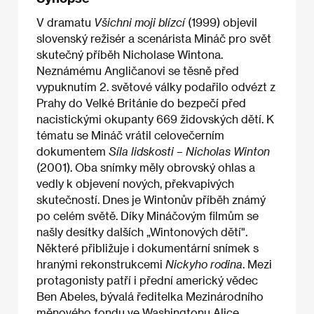
V dramatu
Všichni moji blízcí
(1999) objevil
slovenský režisér a scenárista Mináč pro svět
skutečný příběh Nicholase Wintona.
Neznámému Angličanovi se těsně před
vypuknutím 2. světové války podařilo odvézt z
Prahy do Velké Británie do bezpečí před
nacistickými okupanty 669 židovských dětí. K
tématu se Mináč vrátil celovečerním
dokumentem
Síla lidskosti – Nicholas Winton
(2001). Oba snímky měly obrovský ohlas a
vedly k objevení nových, překvapivých
skutečností. Dnes je Wintonův příběh známý
po celém světě. Díky Mináčovým filmům se
našly desítky dalších „Wintonových dětí".
Některé přibližuje i dokumentární snímek s
hranými rekonstrukcemi
Nickyho rodina
. Mezi
protagonisty patří i přední americký vědec
Ben Abeles, bývalá ředitelka Mezinárodního
měnového fondu ve Washingtonu Alice