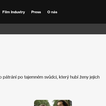
Film Industry
Press
O nás
ho pátrání po tajemném svůdci, který hubí ženy jejich