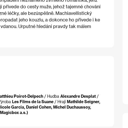
jí přivede do cesty muže, jehož tajemné chování
né léčky, ale bezúspěšně. Machiavellistický
propadat jeho kouzlu, a dokonce ho přivede i ke
li vdanou. Urputné hledání pravdy tak málem
atthieu Poirot-Delpech
/ Hudba
Alexandre Desplat
/
Výroba
Les Films de la Suane
/ Hrají
Mathilde Seigner,
Nicole Garcia, Daniel Cohen, Michel Duchaussoy,
Magicbox a.s.)