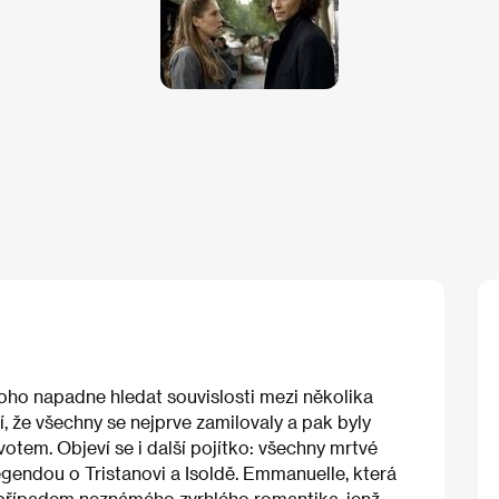
oho napadne hledat souvislosti mezi několika
, že všechny se nejprve zamilovaly a pak byly
tem. Objeví se i další pojítko: všechny mrtvé
gendou o Tristanovi a Isoldě. Emmanuelle, která
případem neznámého zvrhlého romantika, jenž