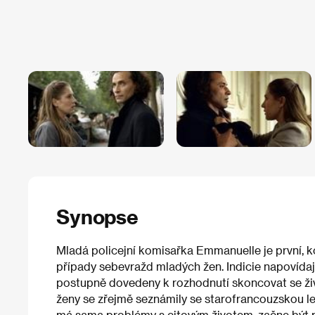
Synopse
Mladá policejní komisařka Emmanuelle je první, k
případy sebevražd mladých žen. Indicie napovídají
postupně dovedeny k rozhodnutí skoncovat se živo
ženy se zřejmě seznámily se starofrancouzskou le
má sama problémy s citovým životem, začne být 