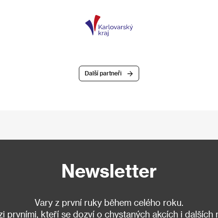
Další partneři
Newsletter
Vary z první ruky během celého roku.
 prvními, kteří se dozví o chystaných akcích i dalších