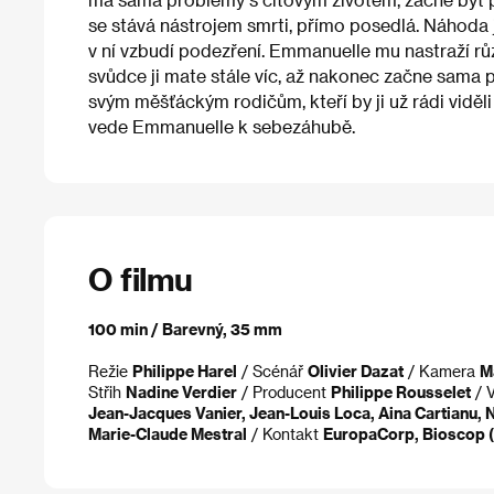
se stává nástrojem smrti, přímo posedlá. Náhoda 
v ní vzbudí podezření. Emmanuelle mu nastraží růz
svůdce ji mate stále víc, až nakonec začne sama 
svým měšťáckým rodičům, kteří by ji už rádi vidě
vede Emmanuelle k sebezáhubě.
O filmu
100 min / Barevný, 35 mm
Režie
Philippe Harel
/ Scénář
Olivier Dazat
/ Kamera
M
Střih
Nadine Verdier
/ Producent
Philippe Rousselet
/ 
Jean-Jacques Vanier, Jean-Louis Loca, Aina Cartianu, 
Marie-Claude Mestral
/ Kontakt
EuropaCorp, Bioscop (