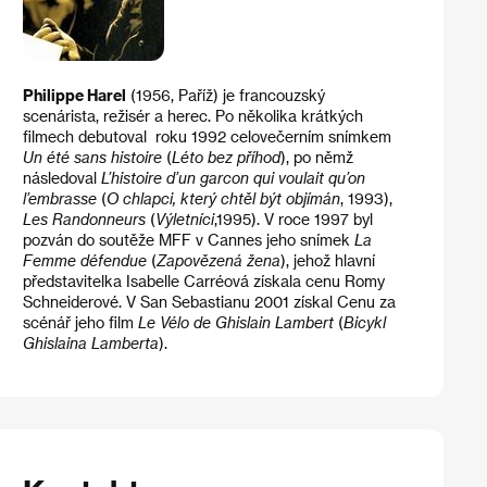
Philippe Harel
(1956, Paříž) je francouzský
scenárista, režisér a herec. Po několika krátkých
filmech debutoval roku 1992 celovečerním snímkem
Un été sans histoire
(
Léto bez příhod
), po němž
následoval
L’histoire d’un garcon qui voulait qu’on
l’embrasse
(
O chlapci, který chtěl být objímán
, 1993),
Les Randonneurs
(
Výletníci
,1995). V roce 1997 byl
pozván do soutěže MFF v Cannes jeho snímek
La
Femme défendue
(
Zapovězená žena
), jehož hlavní
představitelka Isabelle Carréová získala cenu Romy
Schneiderové. V San Sebastianu 2001 získal Cenu za
scénář jeho film
Le Vélo de Ghislain Lambert
(
Bicykl
Ghislaina Lamberta
).