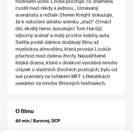
hodinami učinil. Locke pociťuje, co znamená
rozdíl mezi nikdy a jednou… Uznávaný
scenárista a režisér Steven Knight dokazuje,
že k natočení silného snímku „stačí" čtrnáct
dní, skvělý herec (excelující Tom Hardy),
výborný scénář a malý prostor kabiny auta.
Světla podél dálnice dodávají filmu až
mystickou atmosféru, která provází Lockův
přechod mezi dvěma životy. Neuvěřitelně
lidské drama, které v divákovi vyvolává mnoho
otázek o vlastních životních postojích, bylo od
své premiéry na loňském MFF v Benátkách
uvedeno na mnoha filmových festivalech.
O filmu
85 min / Barevný, DCP
Režie
Steven Knight
/ Scénář
Steven Knight
/