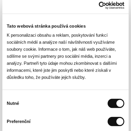
Kamera
Haris Zambarloukos
/ Hudba
Dickon
Hinchliffe
/ Střih
Justine Wright
/ Producent
Paul
Webster, Guy Heeley
/ Výroba
Shoebox Films
/
Hrají
Tom Hardy, Ruth Wilson, Olivia Colman
/
Tato webová stránka používá cookies
Kontakt
IM Global
www:
www.locke-movie.com
K personalizaci obsahu a reklam, poskytování funkcí
sociálních médií a analýze naší návštěvnosti využíváme
soubory cookie. Informace o tom, jak náš web používáte,
sdílíme se svými partnery pro sociální média, inzerci a
Režie
analýzy. Partneři tyto údaje mohou zkombinovat s dalšími
informacemi, které jste jim poskytli nebo které získali v
důsledku toho, že používáte jejich služby.
Výběr
Nutné
souhlasu
Preferenční
Steven Knight
(1959, Marlborough, Velká Británie)