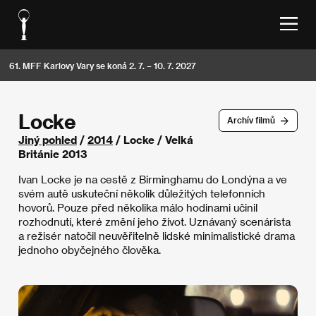
61. MFF Karlovy Vary se koná 2. 7. – 10. 7. 2027
Locke
Archív filmů
Jiný pohled
/
2014
/ Locke / Velká
Británie 2013
Ivan Locke je na cestě z Birminghamu do Londýna a ve
svém autě uskuteční několik důležitých telefonních
hovorů. Pouze před několika málo hodinami učinil
rozhodnutí, které změní jeho život. Uznávaný scenárista
a režisér natočil neuvěřitelně lidské minimalistické drama
jednoho obyčejného člověka.