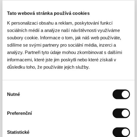
Neposlušní
(Neposlušni)
Tato webová stránka používá cookies
Režie: Mina Đukić / Srbsko, 2014, 112 min
K personalizaci obsahu a reklam, poskytování funkcí
sociálních médií a analýze naší návštěvnosti využíváme
Nick Cave: 20 000 dní na Zemi
soubory cookie. Informace o tom, jak náš web používáte,
(20,000 Days on Earth)
sdílíme se svými partnery pro sociální média, inzerci a
Režie: Iain Forsyth, Jane Pollard / Velká Británie, 2014,
analýzy. Partneři tyto údaje mohou zkombinovat s dalšími
95 min
informacemi, které jste jim poskytli nebo které získali v
důsledku toho, že používáte jejich služby.
O koních a lidech
(Hross í oss)
Výběr
Režie: Benedikt Erlingsson / Island, Norsko, Německo,
Nutné
2013, 81 min
souhlasu
Padající hvězda
Preferenční
(Stella cadente)
Režie: Lluís Miñarro / Španělsko, 2014, 105 min
Statistické