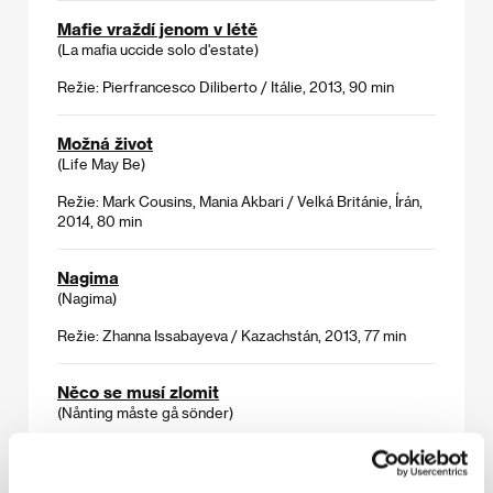
Mafie vraždí jenom v létě
(La mafia uccide solo d'estate)
Režie: Pierfrancesco Diliberto / Itálie, 2013, 90 min
Možná život
(Life May Be)
Režie: Mark Cousins, Mania Akbari / Velká Británie, Írán,
2014, 80 min
Nagima
(Nagima)
Režie: Zhanna Issabayeva / Kazachstán, 2013, 77 min
Něco se musí zlomit
(Nånting måste gå sönder)
Režie: Ester Martin Bergsmark / Švédsko, 2014, 81 min