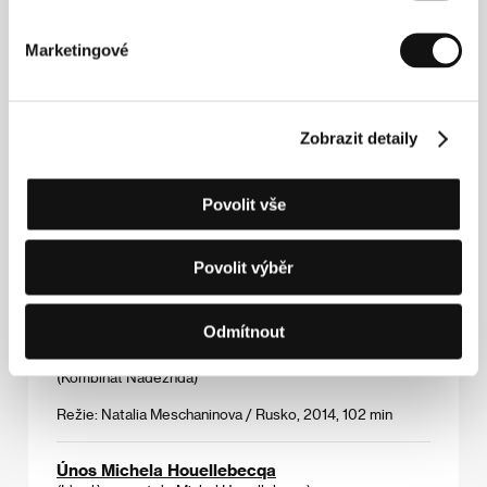
Rozhodčí
(L' arbitro)
Marketingové
Režie: Paolo Zucca / Itálie, Argentina, 2013, 96 min
Self Made
Zobrazit detaily
(Boreg)
Režie: Shira Geffen / Izrael, 2014, 89 min
Povolit vše
Slib
(Obietnica)
Povolit výběr
Režie: Anna Kazejak / Polsko, Dánsko, 2014, 97 min
Odmítnout
Továrna Naděje
(Kombinat Nadezhda)
Režie: Natalia Meschaninova / Rusko, 2014, 102 min
Únos Michela Houellebecqa