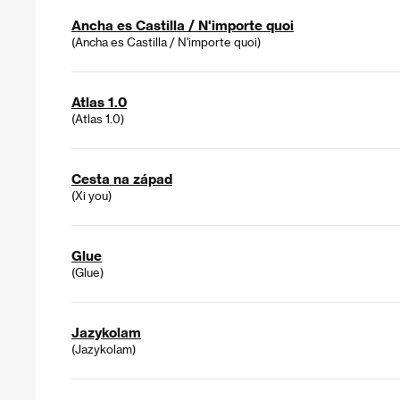
Ancha es Castilla / N'importe quoi
(Ancha es Castilla / N'importe quoi)
Atlas 1.0
(Atlas 1.0)
Cesta na západ
(Xi you)
Glue
(Glue)
Jazykolam
(Jazykolam)