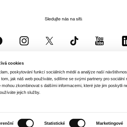
Sledujte nás na síti:
ívá cookies
Mezinárodní filmový festival Karlovy Vary
klam, poskytování funkcí sociálních médií a analýze naší návštěvno
je součástí rodiny KVIFF Group, která zastřešuje i další projekty:
tom, jak náš web používáte, sdílíme se svými partnery pro sociální 
je mohou zkombinovat s dalšími informacemi, které jste jim poskytli n
oužíváte jejich služby.
© 2026 KVIFF GROUP
rana soukromí návštěvníků webu
/
VOP
/
Ochrana osobních údajů
/
Reklamační řád
/
Statut 
erenční
Statistické
Marketingové