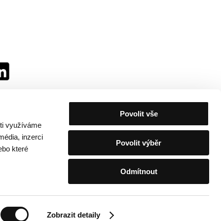
Povolit vše
sti využíváme
média, inzerci
Povolit výběr
ebo které
Odmítnout
festivalu
/
Kontakty
Zobrazit detaily