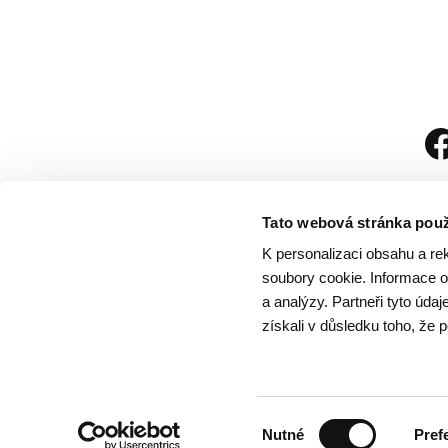
Tato webová stránka použ
K personalizaci obsahu a re
soubory cookie. Informace o 
a analýzy. Partneři tyto úda
získali v důsledku toho, že p
Návštěvní řád
/
Och
Výběr
Nutné
Pref
souhlasu