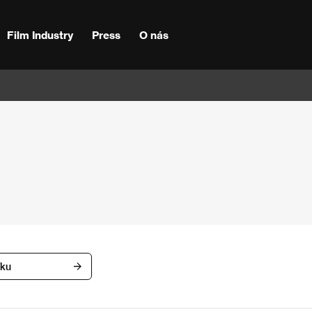
Film Industry
Press
O nás
íku