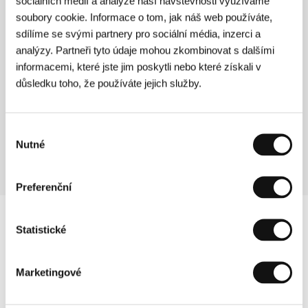
sociálních médií a analýze naší návštěvnosti využíváme
V tichu
soubory cookie. Informace o tom, jak náš web používáte,
(V tichu)
sdílíme se svými partnery pro sociální média, inzerci a
Režie: Zdeněk Jiráský / Slovenská republika, Česká
analýzy. Partneři tyto údaje mohou zkombinovat s dalšími
republika, 2014, 84 min
informacemi, které jste jim poskytli nebo které získali v
důsledku toho, že používáte jejich služby.
Wałęsa. Člověk naděje – Director's Cut
(Wałęsa. Człowiek z nadziei – Director's Cut)
Výběr
Režie: Andrzej Wajda / Polsko, 2014, 133 min
Nutné
souhlasu
Preferenční
Statistické
Marketingové