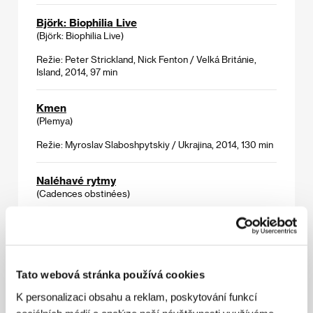
Björk: Biophilia Live
(Björk: Biophilia Live)
Režie: Peter Strickland, Nick Fenton / Velká Británie,
Island, 2014, 97 min
Kmen
(Plemya)
Režie: Myroslav Slaboshpytskiy / Ukrajina, 2014, 130 min
Naléhavé rytmy
(Cadences obstinées)
Režie: Fanny Ardant / Francie, Portugalsko, 2013, 97 min
Vrchní, prchni
(Vrchní, prchni)
Tato webová stránka používá cookies
Režie: Ladislav Smoljak / Československo, 1980, 85 min
K personalizaci obsahu a reklam, poskytování funkcí