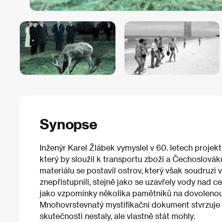
Synopse
Inženýr Karel Žlábek vymyslel v 60. letech projek
který by sloužil k transportu zboží a Čechoslováků
materiálu se postavil ostrov, který však soudruzi
znepřístupnili, stejně jako se uzavřely vody nad c
jako vzpomínky několika pamětníků na dovolenou 
Mnohovrstevnatý mystifikační dokument stvrzuje r
skutečnosti nestaly, ale vlastně stát mohly.