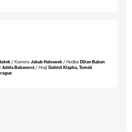
Mašek
/ Kamera
Jakub Halousek
/ Hudba
Džian Baban
t
Adéla Babanová
/ Hrají
Dalimil Klapka, Tomáš
Prague