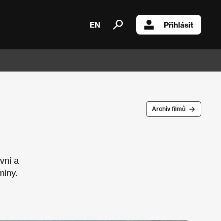
EN
Přihlásit
Archív filmů
vní a
miny.