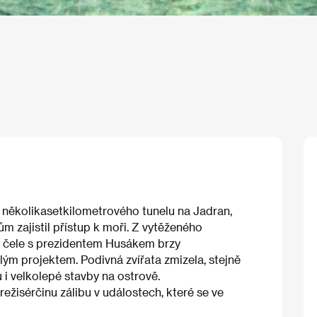
t několikasetkilometrového tunelu na Jadran,
m zajistil přístup k moři. Z vytěženého
 v čele s prezidentem Husákem brzy
elým projektem. Podivná zvířata zmizela, stejně
i velkolepé stavby na ostrově.
ežisérčinu zálibu v událostech, které se ve