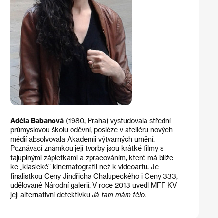
Adéla Babanová
(1980, Praha) vystudovala střední
průmyslovou školu oděvní, posléze v ateliéru nových
médií absolvovala Akademii výtvarných umění.
Poznávací známkou její tvorby jsou krátké filmy s
tajuplnými zápletkami a zpracováním, které má blíže
ke „klasické" kinematografii než k videoartu. Je
finalistkou Ceny Jindřicha Chalupeckého i Ceny 333,
udělované Národní galerií. V roce 2013 uvedl MFF KV
její alternativní detektivku
Já tam mám tělo
.