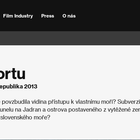
Film Industry
Press
O nás
ortu
republika 2013
 povzbudila vidina přístupu k vlastnímu moři? Subverzi
unelu na Jadran a ostrova postaveného z vytěžené ze
oslovenského moře?