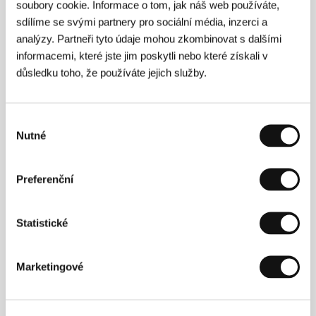
Režie
soubory cookie. Informace o tom, jak náš web používáte,
sdílíme se svými partnery pro sociální média, inzerci a
analýzy. Partneři tyto údaje mohou zkombinovat s dalšími
informacemi, které jste jim poskytli nebo které získali v
důsledku toho, že používáte jejich služby.
Výběr
Nutné
souhlasu
Preferenční
Statistické
Marketingové
Alonso Ruiz Palacios
(1978, Ciudad de México) je