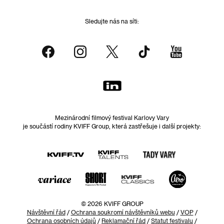
Sledujte nás na síti:
Mezinárodní filmový festival Karlovy Vary
je součástí rodiny KVIFF Group, která zastřešuje i další projekty:
© 2026 KVIFF GROUP
Návštěvní řád
/
Ochrana soukromí návštěvníků webu
/
VOP
/
Ochrana osobních údajů
/
Reklamační řád
/
Statut festivalu
/