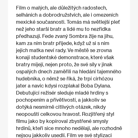
Film o malých, ale důležitých radostech,
selháních a dobrodružstvích, ale i omezeních
mexické současnosti. Tomás má světlejší pleť
než jeho starší bratr a lidé mu to nezřídka
předhazují. Fede zvaný Sombra žije na jihu,
kam za ním bratr přijede, když už si s ním
jejich matka neví rady. Ve městě se zrovna
konají studentské demonstrace, které však
bratry míjejí, nejen proto, že své síly v jinak
ospalých dnech zaměřili na hledání tajemného
hudebníka, o němž se říká, že trpí cirhózou
jater a navíc kdysi rozplakal Boba Dylana.
Debutující režisér sleduje mladé hrdiny s
pochopením a přívětivostí, a jakkoliv se
dotýká nesmírně citlivých otázek, nikdy
neopouští celkovou hravost. Rozjitřený styl
filmu jako by kopíroval zbystřené smysly
hrdinů, kteří sice mnoho nedělají, ale rozhodně
nejsou jakkoliv usedlí. Film ve své stylizaci