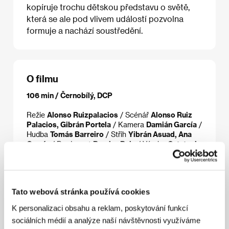
kopíruje trochu dětskou představu o světě,
která se ale pod vlivem událostí pozvolna
formuje a nachází soustředění.
O filmu
106 min / Černobílý, DCP
Režie
Alonso Ruizpalacios
/ Scénář
Alonso Ruiz
Palacios, Gibrán Portela
/ Kamera
Damián García
/
Hudba
Tomás Barreiro
/ Střih
Yibrán Asuad, Ana
García
/ Producent
Ramiro Ruiz
/ Výroba
Catatonia
Cine
/ Koprodukce
Imcine / Conaculta, Universidad
Nacional Autónoma de México
/ Hrají
Tenoch
Huerta, Sebastián Aguirre, Ilse Salas, Leonardo
Ortízgris
/ Kontakt
Mundial, IM Global
Tato webová stránka používá cookies
K personalizaci obsahu a reklam, poskytování funkcí
sociálních médií a analýze naší návštěvnosti využíváme