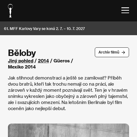
61. MFF Karlovy Vary se koná 2. 7. – 10. 7. 2027
Běloby
Archív filmů
Jiný pohled
/
2014
/ Güeros /
Mexiko 2014
Jak stihnout demonstraci a ještě se zamilovat? Příběh
dvou bratrů, kteří tak trochu nemají co na práci, ale
zároveň v každý moment poznávají svět. Ten je v hravém
snímku vykreslen jako obyčejný a zároveň plný tajemství,
ale i svazujících omezení. Na letošním Berlinale byl film
oceněn jako nejlepší debut.