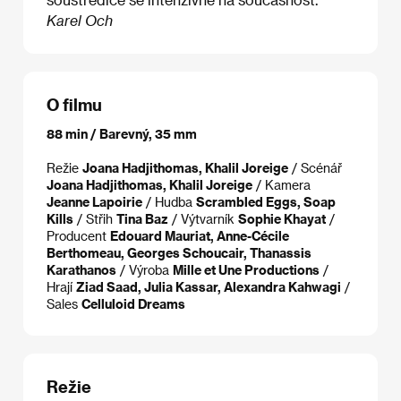
Karel Och
O filmu
88 min / Barevný, 35 mm
Režie
Joana Hadjithomas, Khalil Joreige
/ Scénář
Joana Hadjithomas, Khalil Joreige
/ Kamera
Jeanne Lapoirie
/ Hudba
Scrambled Eggs, Soap
Kills
/ Střih
Tina Baz
/ Výtvarník
Sophie Khayat
/
Producent
Edouard Mauriat, Anne-Cécile
Berthomeau, Georges Schoucair, Thanassis
Karathanos
/ Výroba
Mille et Une Productions
/
Hrají
Ziad Saad, Julia Kassar, Alexandra Kahwagi
/
Sales
Celluloid Dreams
Režie