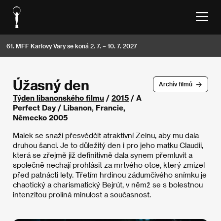
61. MFF Karlovy Vary se koná 2. 7. – 10. 7. 2027
Úžasný den
Archív filmů
Týden libanonského filmu
/
2015
/ A
Perfect Day / Libanon, Francie,
Německo 2005
Malek se snaží přesvědčit atraktivní Zeinu, aby mu dala
druhou šanci. Je to důležitý den i pro jeho matku Claudii,
která se zřejmě již definitivně dala synem přemluvit a
společně nechají prohlásit za mrtvého otce, který zmizel
před patnácti lety. Třetím hrdinou zádumčivého snímku je
chaotický a charismatický Bejrút, v němž se s bolestnou
intenzitou prolíná minulost a současnost.