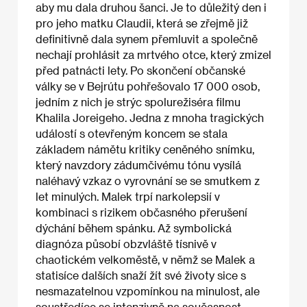
aby mu dala druhou šanci. Je to důležitý den i
pro jeho matku Claudii, která se zřejmě již
definitivně dala synem přemluvit a společně
nechají prohlásit za mrtvého otce, který zmizel
před patnácti lety. Po skončení občanské
války se v Bejrútu pohřešovalo 17 000 osob,
jedním z nich je strýc spolurežiséra filmu
Khalila Joreigeho. Jedna z mnoha tragických
událostí s otevřeným koncem se stala
základem námětu kritiky ceněného snímku,
který navzdory zádumčivému tónu vysílá
naléhavý vzkaz o vyrovnání se se smutkem z
let minulých. Malek trpí narkolepsií v
kombinaci s rizikem občasného přerušení
dýchání během spánku. Až symbolická
diagnóza působí obzvláště tísnivě v
chaotickém velkoměstě, v němž se Malek a
statisíce dalších snaží žít své životy sice s
nesmazatelnou vzpomínkou na minulost, ale
soustředíce se intenzivně na současnost.