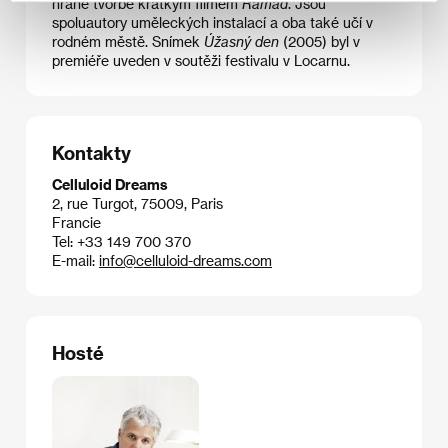
hrané tvorbě krátkým filmem
Ramad
. Jsou
spoluautory uměleckých instalací a oba také učí v
rodném městě. Snímek
Úžasný den
(2005) byl v
premiéře uveden v soutěži festivalu v Locarnu.
Kontakty
Celluloid Dreams
2, rue Turgot, 75009, Paris
Francie
Tel: +33 149 700 370
E-mail:
info@celluloid-dreams.com
Hosté