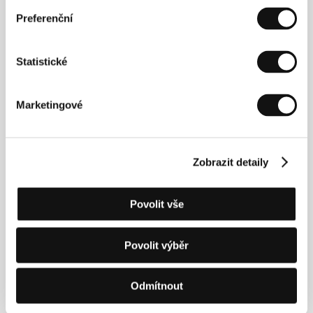
Preferenční
Statistické
Marketingové
Zobrazit detaily
Povolit vše
Joana Hádjithomasová
a
Khalil Joreige
se narodili v
roce 1969 v Bejrútu a jako výtvarní umělci a filmaři
se věnují hrané i dokumentární tvorbě. V roce 1999
Povolit výběr
napsali a natočili hraný debut
Al bayt el zaher
. O rok
později vytvořili středometrážní dokument
Khiam
a v
roce 2003 dokumentární esej
El film el mafkoud
.
Odmítnout
Oba snímky byly uvedeny na řadě festivalů a v
mnoha galeriích a muzeích. V roce 2003 se vrátili k