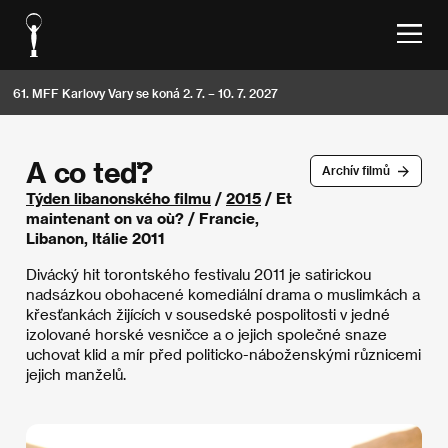
61. MFF Karlovy Vary se koná 2. 7. – 10. 7. 2027
A co teď?
Archív filmů
Týden libanonského filmu
/
2015
/ Et
maintenant on va où? / Francie,
Libanon, Itálie 2011
Divácký hit torontského festivalu 2011 je satirickou
nadsázkou obohacené komediální drama o muslimkách a
křesťankách žijících v sousedské pospolitosti v jedné
izolované horské vesničce a o jejich společné snaze
uchovat klid a mír před politicko-náboženskými různicemi
jejich manželů.