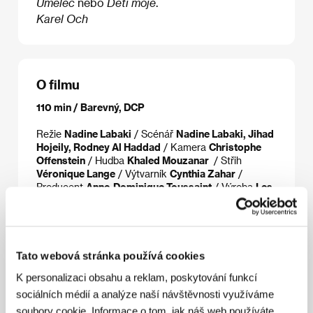
Umělec
nebo
Děti moje
.
Karel Och
O filmu
110 min / Barevný, DCP
Režie
Nadine Labaki
/ Scénář
Nadine Labaki, Jihad
Hojeily, Rodney Al Haddad
/ Kamera
Christophe
Offenstein
/ Hudba
Khaled Mouzanar
/ Střih
Véronique Lange
/ Výtvarník
Cynthia Zahar
/
Producent
Anne-Dominique Toussaint
/ Výroba
Les
Films des Tournelles
/ Hrají
Claude Baz
Moussawbaa, Layla Hakim, Antoinette Noufaily,
Nadine Labaki
/ Sales
Pathé International
Tato webová stránka používá cookies
K personalizaci obsahu a reklam, poskytování funkcí
Režie
sociálních médií a analýze naší návštěvnosti využíváme
soubory cookie. Informace o tom, jak náš web používáte,