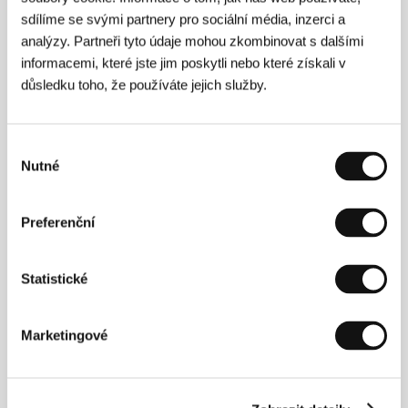
sdílíme se svými partnery pro sociální média, inzerci a
analýzy. Partneři tyto údaje mohou zkombinovat s dalšími
informacemi, které jste jim poskytli nebo které získali v
důsledku toho, že používáte jejich služby.
Výběr
Nutné
souhlasu
Libanonská herečka, scenáristka a režisérka
Nadine
Preferenční
Labakiová
(1974, Bejrút) absolvovala obor
audiovizuálních studií na bejrútské Saint Joseph
University (IESAV) snímkem
11 Rue Pasteur
(1997),
za který získala cenu pro nejlepší krátký film na
Statistické
Biennale arabského filmu v pařížském Institutu
arabského světa. V následujících letech točila
reklamy a videoklipy pro proslulé zpěváky z Blízkého
Marketingové
východu. Canneská sekce Quinzaine des
Réalisateurs uvedla v roce 2007 její celovečerní film
Sukkar banat
. V sekci Un Certain Regard si na
tomtéž festivalu o čtyři roky později odbyl premiéru