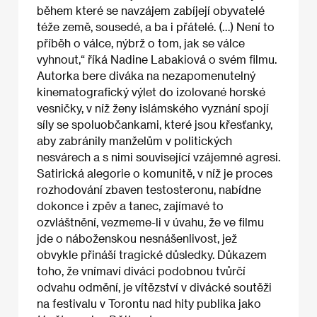
během které se navzájem zabíjejí obyvatelé
téže země, sousedé, a ba i přátelé. (…) Není to
příběh o válce, nýbrž o tom, jak se válce
vyhnout,“ říká Nadine Labakiová o svém filmu.
Autorka bere diváka na nezapomenutelný
kinematografický výlet do izolované horské
vesničky, v níž ženy islámského vyznání spojí
síly se spoluobčankami, které jsou křesťanky,
aby zabránily manželům v politických
nesvárech a s nimi související vzájemné agresi.
Satirická alegorie o komunitě, v níž je proces
rozhodování zbaven testosteronu, nabídne
dokonce i zpěv a tanec, zajímavé to
ozvláštnění, vezmeme-li v úvahu, že ve filmu
jde o náboženskou nesnášenlivost, jež
obvykle přináší tragické důsledky. Důkazem
toho, že vnímaví diváci podobnou tvůrčí
odvahu odmění, je vítězství v divácké soutěži
na festivalu v Torontu nad hity publika jako