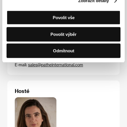
Zobrazit detaily
snímek
A co teď?
Povolit vše
Kontakty
Povolit výběr
Pathé International
6 Ramillies St., W1F 7TY, London
Spojené království
Odmítnout
Tel: +44 207 323 5151
Fax: +44 207 631 3568
E-mail:
sales@patheinternational.com
Hosté