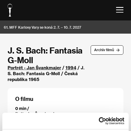
61. MFF Karlovy Vary se koná 2. 7. – 10. 7. 2027
J. S. Bach: Fantasia
Archív filmů
G-Moll
Portrét - Jan Švankmajer
/
1994
/ J.
S. Bach: Fantasia G-Moll / Česká
republika 1965
O filmu
0 min /
Režie
Jan Švankmajer