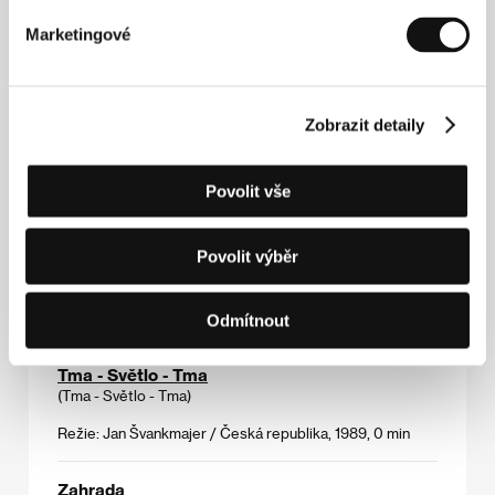
Rakvičkárna
Marketingové
(Rakvičkárna)
Režie: Jan Švankmajer / Česká republika, 1966, 0 min
Zobrazit detaily
Reportáž ze sedlecké kostnice
(Reportáž ze sedlecké kostnice)
Povolit vše
Režie: Jan Švankmajer / Česká republika, 1970, 0 min
Povolit výběr
Tichý týden v domě
(Tichý týden v domě)
Režie: Jan Švankmajer / Česká republika, 1969, 0 min
Odmítnout
Tma - Světlo - Tma
(Tma - Světlo - Tma)
Režie: Jan Švankmajer / Česká republika, 1989, 0 min
Zahrada