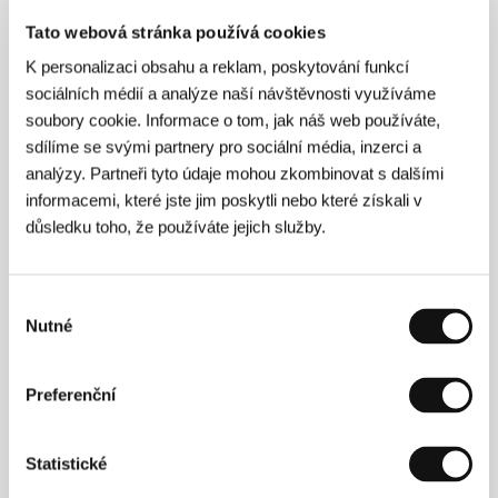
Tato webová stránka používá cookies
Mužné hry
(Mužné hry)
K personalizaci obsahu a reklam, poskytování funkcí
sociálních médií a analýze naší návštěvnosti využíváme
Režie: Jan Švankmajer / Česká republika, 1988, 0 min
soubory cookie. Informace o tom, jak náš web používáte,
sdílíme se svými partnery pro sociální média, inzerci a
Něco z Alenky
analýzy. Partneři tyto údaje mohou zkombinovat s dalšími
(Něco z Alenky)
informacemi, které jste jim poskytli nebo které získali v
Režie: Jan Švankmajer / Česká republika, 1987, 0 min
důsledku toho, že používáte jejich služby.
Picknick s Weissmannem
(Picknick s Weissmannem)
Výběr
Nutné
souhlasu
Režie: Jan Švankmajer / Česká republika, 1968, 0 min
Poslední trik pana Schwarzwalda a pana
Preferenční
Edgara
(Poslední trik pana Schwarzwalda a pana Edgara)
Statistické
Režie: Jan Švankmajer / Česká republika, 1964, 0 min