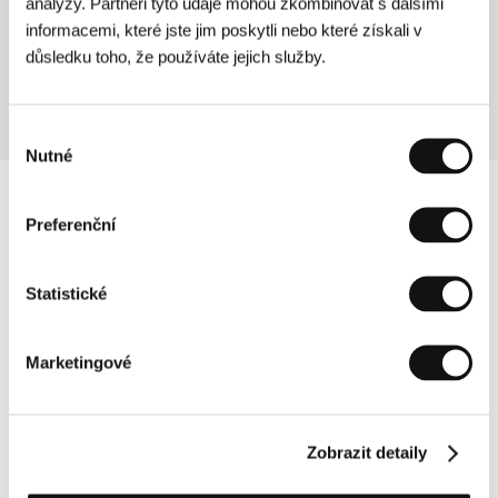
analýzy. Partneři tyto údaje mohou zkombinovat s dalšími
(Ladri di saponette)
informacemi, které jste jim poskytli nebo které získali v
důsledku toho, že používáte jejich služby.
Režie: Maurizio Nichetti, Mauro Monti / Itálie, 1989, 0 min
Výběr
Nutné
souhlasu
Preferenční
Statistické
Marketingové
Zobrazit detaily