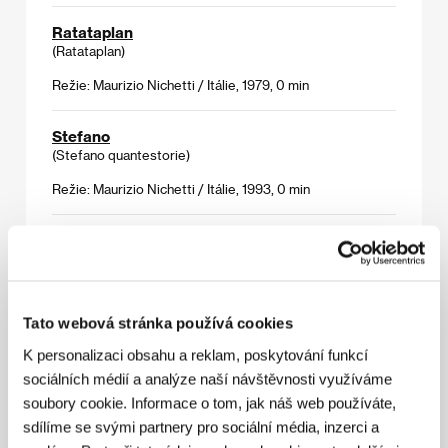
Ratataplan
(Ratataplan)
Režie: Maurizio Nichetti / Itálie, 1979, 0 min
Stefano
(Stefano quantestorie)
Režie: Maurizio Nichetti / Itálie, 1993, 0 min
Udělal jsem splash
(Ho fatto splash)
Režie: Maurizio Nichetti, Guido Manuli / Itálie, 1982, 0 min
Tato webová stránka používá cookies
Zítra se bude tančit
K personalizaci obsahu a reklam, poskytování funkcí
(Domani si balla)
sociálních médií a analýze naší návštěvnosti využíváme
Režie: Maurizio Nichetti / Itálie, 1980, 0 min
soubory cookie. Informace o tom, jak náš web používáte,
sdílíme se svými partnery pro sociální média, inzerci a
Zloději mýdla