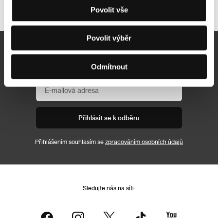
Další partneři
Povolit vše
Povolit výběr
Newsletter
Odmítnout
Přihlásit se k odběru
Přihlášením souhlasím se
zpracováním osobních údajů
Sledujte nás na síti: