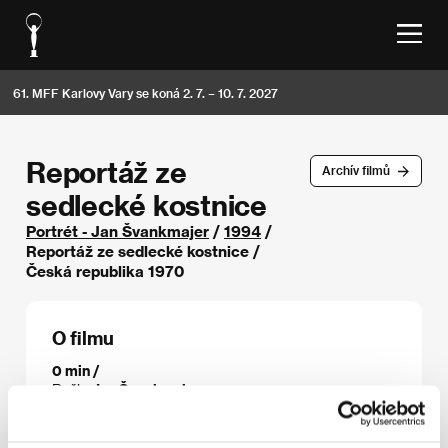
61. MFF Karlovy Vary se koná 2. 7. – 10. 7. 2027
Reportáž ze
Archív filmů
sedlecké kostnice
Portrét - Jan Švankmajer
/
1994
/
Reportáž ze sedlecké kostnice /
Česká republika 1970
O filmu
0 min /
Režie
Jan Švankmajer