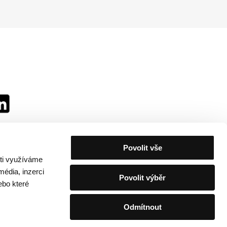
Povolit vše
sti využíváme
média, inzerci
Povolit výběr
ebo které
Odmítnout