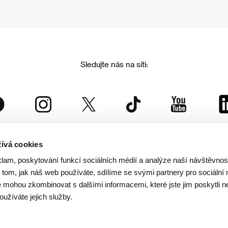
Sledujte nás na síti:
ívá cookies
Mezinárodní filmový festival Karlovy Vary
klam, poskytování funkcí sociálních médií a analýze naší návštěvno
je součástí rodiny KVIFF Group, která zastřešuje i další projekty:
tom, jak náš web používáte, sdílíme se svými partnery pro sociální 
je mohou zkombinovat s dalšími informacemi, které jste jim poskytli n
oužíváte jejich služby.
© 2026 KVIFF GROUP