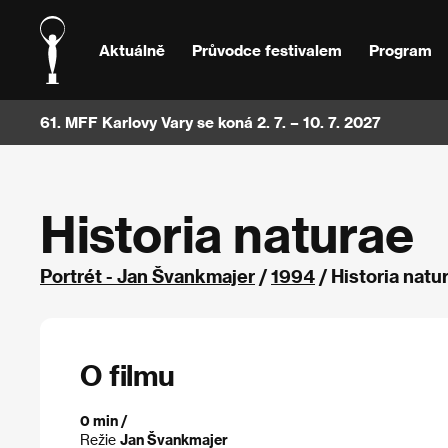
Aktuálně
Průvodce festivalem
Program
61. MFF Karlovy Vary se koná 2. 7. – 10. 7. 2027
Historia naturae
Portrét - Jan Švankmajer
/
1994
/ Historia natu
O filmu
0 min /
Režie
Jan Švankmajer