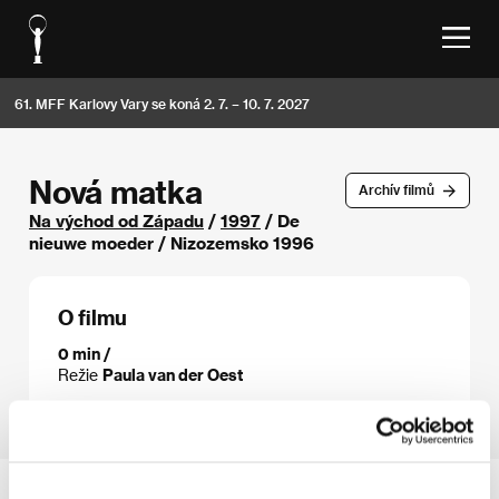
61. MFF Karlovy Vary se koná 2. 7. – 10. 7. 2027
Nová matka
Archív filmů
Na východ od Západu
/
1997
/ De
nieuwe moeder / Nizozemsko 1996
O filmu
0 min /
Režie
Paula van der Oest