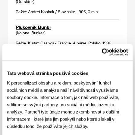
(Outsider)
Režie: Andrei Koshak / Slovinsko, 1996, 0 min
Plukovník Bunkr
(Kolonel Bunker)
Režie: Kuitim Cashku / Francie, Albánie, Polsko, 1996,
0 min
Pouliční hry
(Gry uliczne)
Tato webová stránka používá cookies
Režie: Krzysztof Krauze / Polsko, 1996, 0 min
K personalizaci obsahu a reklam, poskytování funkcí
sociálních médií a analýze naší návštěvnosti využíváme
Poznań ´56
soubory cookie. Informace o tom, jak náš web používáte,
(Poznań ´56)
sdílíme se svými partnery pro sociální média, inzerci a
Režie: Filip Bajon / Polsko, 1996, 0 min
analýzy. Partneři tyto údaje mohou zkombinovat s dalšími
informacemi, které jste jim poskytli nebo které získali v
důsledku toho, že používáte jejich služby.
Prezident i jeho žena
(Presiděnt i jego ženščina)