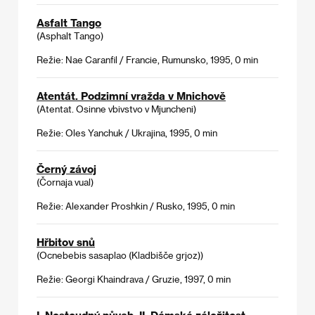
Asfalt Tango
(Asphalt Tango)
Režie: Nae Caranfil / Francie, Rumunsko, 1995, 0 min
Atentát. Podzimní vražda v Mnichově
(Atentat. Osinne vbivstvo v Mjuncheni)
Režie: Oles Yanchuk / Ukrajina, 1995, 0 min
Černý závoj
(Čornaja vual)
Režie: Alexander Proshkin / Rusko, 1995, 0 min
Hřbitov snů
(Ocnebebis sasaplao (Kladbišče grjoz))
Režie: Georgi Khaindrava / Gruzie, 1997, 0 min
I. Nestoudný půvab, II. Dámská záležitost