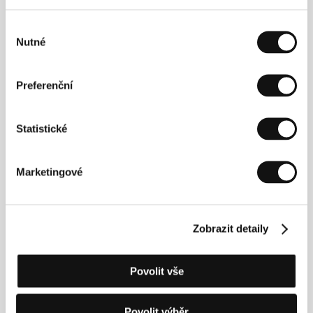
Režie: Yelena Raiskaia / Rusko, 1996, 0 min
Výběr
Nutné
souhlasu
Pusinky
(Csinibaba)
Preferenční
Režie: Péter Tímár / Maďarsko, 1996, 0 min
Slečna selka
Statistické
(Baryšňa kresťjanka)
Režie: Alexei Sacharov / Rusko, 1995, 0 min
Marketingové
Tři příběhy
(Tri istorii)
Zobrazit detaily
Režie: Kira Muratova / Rusko, Ukrajina, 1996, 0 min
Vědecká sekce pilotů
Povolit vše
(Naučnaja sekcija pilotov)
Režie: Andrei I / Rusko, 1996, 0 min
Povolit výběr