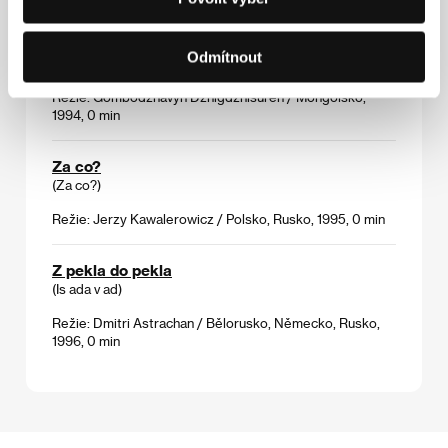
Vlastní stopa
Odmítnout
(Amin mer)
Režie: Gombodzhavyn Dzhigdzhisuren / Mongolsko,
1994, 0 min
Za co?
(Za co?)
Režie: Jerzy Kawalerowicz / Polsko, Rusko, 1995, 0 min
Z pekla do pekla
(Is ada v ad)
Režie: Dmitri Astrachan / Bělorusko, Německo, Rusko,
1996, 0 min