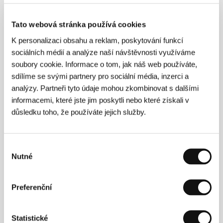
Kráva
(Kráva)
Tato webová stránka používá cookies
Režie: Karel Kachyňa / Česká republika, 1993, 0 min
K personalizaci obsahu a reklam, poskytování funkcí
sociálních médií a analýze naší návštěvnosti využíváme
Saturnin
soubory cookie. Informace o tom, jak náš web používáte,
(Saturnin)
sdílíme se svými partnery pro sociální média, inzerci a
Režie: Jiří Věrčák / Česká republika, 1994, 0 min
analýzy. Partneři tyto údaje mohou zkombinovat s dalšími
informacemi, které jste jim poskytli nebo které získali v
důsledku toho, že používáte jejich služby.
Učitel tance
(Učitel tance)
Režie: Jaromil Jireš / Česká republika, 1994, 0 min
Výběr
Nutné
souhlasu
Žiletky
(Žiletky)
Preferenční
Režie: Zdeněk Tyc / Česká republika, Francie, 1993,
0 min
Statistické