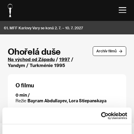
61. MFF Karlovy Vary se koná 2. 7. – 10. 7. 2027
Ohořelá duše
Archív filmů
Na východ od Západu
/
1997
/
Yandym / Turkménie 1995
O filmu
0 min /
Režie
Bayram Abdullayev, Lora Stiepanskaya