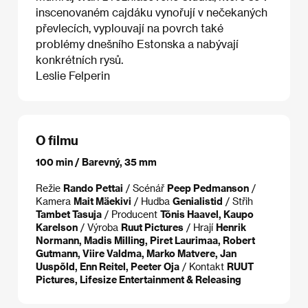
inscenovaném cajdáku vynořují v nečekaných
převlecích, vyplouvají na povrch také
problémy dnešního Estonska a nabývají
konkrétních rysů.
Leslie Felperin
O filmu
100 min / Barevný, 35 mm
Režie
Rando Pettai
/ Scénář
Peep Pedmanson
/
Kamera
Mait Mäekivi
/ Hudba
Genialistid
/ Střih
Tambet Tasuja
/ Producent
Tõnis Haavel, Kaupo
Karelson
/ Výroba
Ruut Pictures
/ Hrají
Henrik
Normann, Madis Milling, Piret Laurimaa, Robert
Gutmann, Viire Valdma, Marko Matvere, Jan
Uuspõld, Enn Reitel, Peeter Oja
/ Kontakt
RUUT
Pictures, Lifesize Entertainment & Releasing