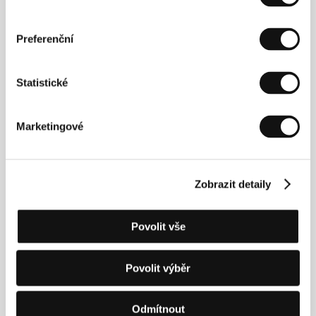
Preferenční
Statistické
Karlo Funk
Rando Pettai
Marketingové
Institution
Zobrazit detaily
Povolit vše
Povolit výběr
Raimo Joerand
Guntars Laucis
Odmítnout