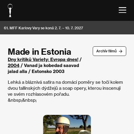
61. MFF Karlovy Vary se koná 2. 7. – 10. 7. 2027
Made in Estonia
Archív filmů
Dny kritiků Variety: Evropa dnes!
/
2004
/ Vanad ja kobedad saavad
jalad alla / Estonsko 2003
Lehká a bláznivá satira na domácí poměry se točí kolem
dvou tallinských dýdžejů a soap opery, kterou inscenují
ve svém rozhlasovém pořadu.
&nbsp;&nbsp;