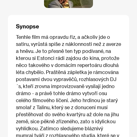
Synopse
Tenhle film má opravdu říz, a ačkoliv jde o
satiru, vyrůstá spíše z náklonnosti než z averze
a hněvu. Je to přesně ten typ podívané, na
kterou si Estonci rádi zajdou do kina, protože
něco takového v domácím repertoáru dlouhá
léta chybělo. Praštěná zápletka je rámcována
postavami dvou vypravěčů, rozhlasových DJ
´s, kteří zrovna improvizovaně vysílají jedno
drámo - a právě tohle drámo vytvoří osu
celého filmového líčení. Jeho hrdinou je starý
smolař z Talinu, který se z donucení musí
přestěhovat do svého kvartýru až dole na jihu
země, sice pěkně zřízeného, zato s idylickou
vyhlídkou. Zatímco sledujeme bláznivý
mumraj tváří z rozhlasového studia, které se v