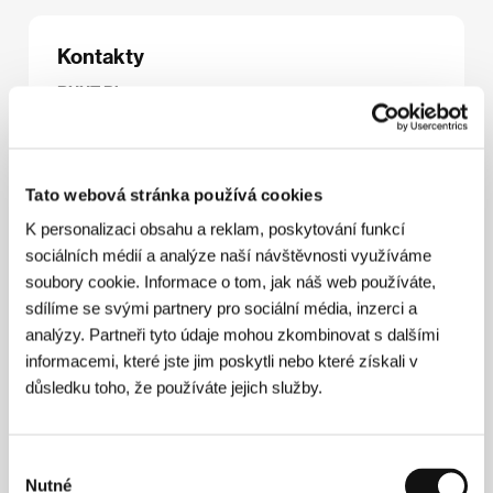
Kontakty
RUUT Pictures
Faehlmanni 10, 10125, Tallinn
Estonsko
Tel: +372 697 7079, +372 628 4545
Fax: +372 697 7077
Tato webová stránka používá cookies
E-mail:
ruut@ruut.com
Lifesize Entertainment & Releasing
K personalizaci obsahu a reklam, poskytování funkcí
194 Elmwood Drive, Suite 2, NJ 07054, Parsippany
sociálních médií a analýze naší návštěvnosti využíváme
Spojené státy americké
Tel: +1 973 884 4884
soubory cookie. Informace o tom, jak náš web používáte,
Fax: +1 973 428 9550
sdílíme se svými partnery pro sociální média, inzerci a
E-mail:
info@lifesizeentertainment.com
analýzy. Partneři tyto údaje mohou zkombinovat s dalšími
informacemi, které jste jim poskytli nebo které získali v
důsledku toho, že používáte jejich služby.
Hosté
Výběr
Nutné
souhlasu