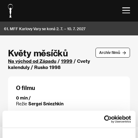
61. MFF Karlovy Vary se koná 2. 7. – 10. 7. 2027
Květy měsíčků
Archív filmů
Na východ od Západu
/
1999
/ Cvety
kalenduly / Rusko 1998
O filmu
0 min /
Režie
Sergei Sniezhkin