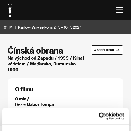
61. MFF Karlovy Vary se koná 2. 7. – 10. 7. 2027
Čínská obrana
Archív filmů
Na východ od Západu
/
1999
/ Kínai
védelem / Maďarsko, Rumunsko
1999
O filmu
0 min /
Režie
Gábor Tompa