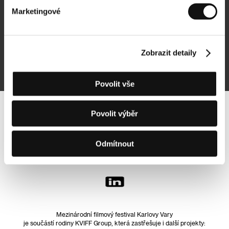
Marketingové
Přihlásit se k odběru
Zobrazit detaily
Přihlášením souhlasím se
zpracováním osobních údajů
Povolit vše
Povolit výběr
Sledujte nás na síti:
Odmítnout
Mezinárodní filmový festival Karlovy Vary
je součástí rodiny KVIFF Group, která zastřešuje i další projekty: