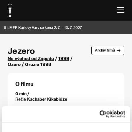
61. MFF Karlovy Vary se koná 2. 7. – 10. 7. 2027
Jezero
Archív filmů
Na východ od Západu
/
1999
/
Ozero / Gruzie 1998
O filmu
0 min /
Režie
Kachaber Kikabidze