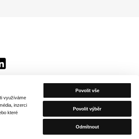
Povolit vše
sti využíváme
média, inzerci
Povolit výběr
ebo které
Odmítnout