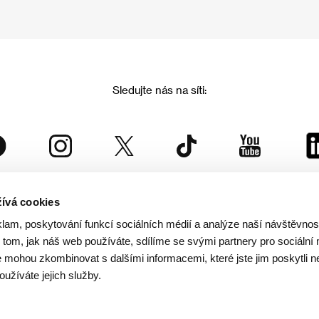
Sledujte nás na síti:
ívá cookies
Mezinárodní filmový festival Karlovy Vary
klam, poskytování funkcí sociálních médií a analýze naší návštěvno
je součástí rodiny KVIFF Group, která zastřešuje i další projekty:
tom, jak náš web používáte, sdílíme se svými partnery pro sociální 
je mohou zkombinovat s dalšími informacemi, které jste jim poskytli n
oužíváte jejich služby.
© 2026 KVIFF GROUP