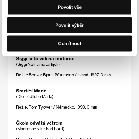
Režie: Walter Salles, Daniela Thomas / Brazílie, 1998,
Povolit vše
0 min
Povolit výběr
Pups
(Pups)
Režie: Ash / USA, 1999, 0 min
Odmítnout
Siggi si to valí na motorce
(Siggi Valli á mótorhjóli)
Režie: Bodvar Bjarki Pétursson / Island, 1997, 0 min
Smrtící Marie
(Die Tödliche Maria)
Režie: Tom Tykwer / Německo, 1993, 0 min
Škola odvátá větrem
(Madresse y ke bad bord)