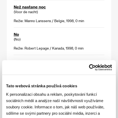
Než nastane noc
(Voor de nacht)
Režie: Manno Lanssens / Belgie, 1998, 0 min
No
(No)
Režie: Robert Lepage / Kanada, 1998, 0 min
Oko za oko
(Tann for tann)
Režie: Emil Stang Lund / Norsko, 1998, 0 min
Tato webová stránka používá cookies
Opravdoví muži jedí maso
(Real Men Eat Meat)
K personalizaci obsahu a reklam, poskytování funkcí
sociálních médií a analýze naší návštěvnosti využíváme
Režie: Maria von Heland / Švédsko, 1998, 0 min
soubory cookie. Informace o tom, jak náš web používáte,
sdílíme se svými partnery pro sociální média, inzerci a
Pět minut