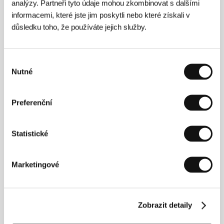
analýzy. Partneři tyto údaje mohou zkombinovat s dalšími
(Fünf Minuten)
informacemi, které jste jim poskytli nebo které získali v
Režie: Britta Krause / Německo, 1998, 0 min
důsledku toho, že používáte jejich služby.
Pohřeb posledního cikánského krále
(Funeral of the Last Gypsy King)
Výběr
Nutné
souhlasu
Režie: Jane Rogoyska / Velká Británie, 1999, 0 min
Pravdivý příběh
Preferenční
(Yek dastan-e vaghei)
Režie: Abolfazl Jalili / Írán, 1995, 0 min
Statistické
Pravý McCoy
(The Real McCoy)
Marketingové
Režie: Pekka Lehto / Finsko, 1999, 0 min
Půlnoc
Zobrazit detaily
(Meia noite)