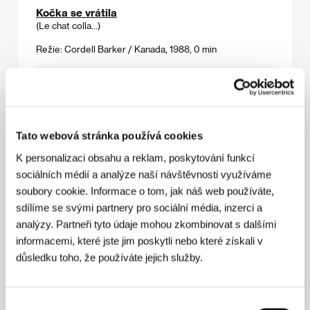
Kočka se vrátila
(Le chat colla…)
Režie: Cordell Barker / Kanada, 1988, 0 min
Konec světa ve čtyřech ročních obdobích
(La fin du monde en quatre saisons)
Režie: Paul Driessen / Kanada, 1995, 0 min
Tato webová stránka používá cookies
Krajinář
K personalizaci obsahu a reklam, poskytování funkcí
(Le paysagiste)
sociálních médií a analýze naší návštěvnosti využíváme
soubory cookie. Informace o tom, jak náš web používáte,
Režie: Jacques Drouin / Kanada, 1976, 0 min
sdílíme se svými partnery pro sociální média, inzerci a
analýzy. Partneři tyto údaje mohou zkombinovat s dalšími
Menší chaos
informacemi, které jste jim poskytli nebo které získali v
(Le p´tit chaos)
důsledku toho, že používáte jejich služby.
Režie: Richard Condie / Kanada, 1985, 0 min
Myšákologie
Výběr