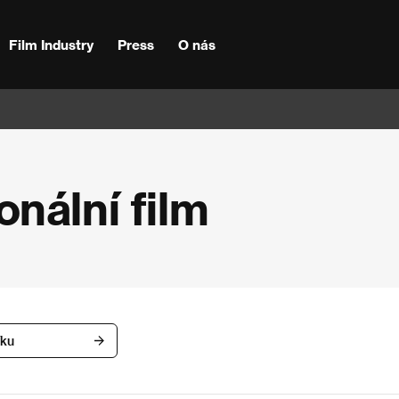
Film Industry
Press
O nás
nální film
íku