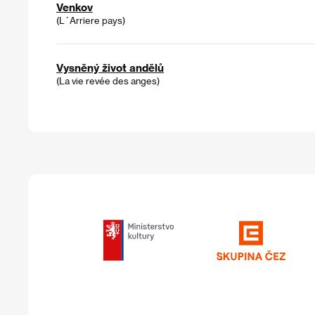
Venkov
(L´Arriere pays)
Vysněný život andělů
(La vie revée des anges)