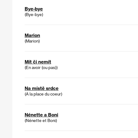
Bye-bye
(Bye-bye)
Marion
(Marion)
Mít či nemít
(En avoir (ou pas))
Na místě srdce
(A la place du coeur)
Nénette a Boni
(Nénette et Boni)