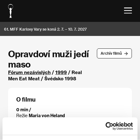
61. MFF Karlovy Vary se koná 2. 7. – 10. 7. 2027
Opravdoví muži jedí
Archív filmů
maso
Fórum nezávislých
/
1999
/ Real
Men Eat Meat / Švédsko 1998
O filmu
0 min /
Režie
Maria von Heland