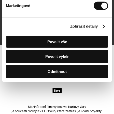
Marketingové
Přihlásit se k odběru
Zobrazit detaily
Přihlášením souhlasím se
zpracováním osobních údajů
Povolit vše
Povolit výběr
Sledujte nás na síti:
Odmítnout
Mezinárodní filmový festival Karlovy Vary
je součástí rodiny KVIFF Group, která zastřešuje i další projekty: