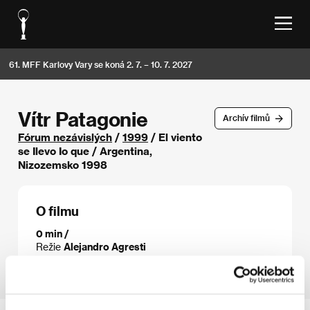
61. MFF Karlovy Vary se koná 2. 7. – 10. 7. 2027
Vítr Patagonie
Archív filmů
Fórum nezávislých
/
1999
/ El viento
se Ilevo Io que / Argentina,
Nizozemsko 1998
O filmu
0 min /
Režie
Alejandro Agresti