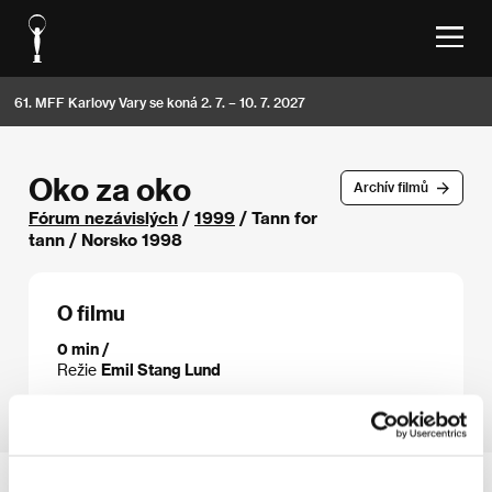
61. MFF Karlovy Vary se koná 2. 7. – 10. 7. 2027
Oko za oko
Archív filmů
Fórum nezávislých
/
1999
/ Tann for
tann / Norsko 1998
O filmu
0 min /
Režie
Emil Stang Lund