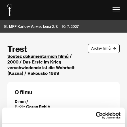
61. MFF Karlovy Vary se koná 2. 7. – 10. 7. 2027
Trest
Archív filmů
Soutěž dokumentárních filmů
/
2000
/ Das Erste im Krieg
verschwindende ist die Wahrheit
(Kazna) / Rakousko 1999
O filmu
0 min /
Režie
Goran Rebić