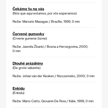
Čekáme tu na vás
(Nós que aquí estamos, por vós esperamos)
Režie: Marcelo Masagao / Brazílie, 1999, 0 min
Červené gumovky
(Crvene gumene čizme)
Režie: Jasmila Žbanić / Bosna a Hercegovina, 2000,
0 min
Dlouhé prázdniny
(De grote vakantie)
Režie: Johan van der Keuken / Nizozemsko, 2000, 0 min
Enkidu
(Enkidu)
Režie: Mario Catto, Giovanni De Roia / Itálie, 1999, 0 min