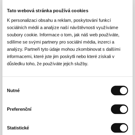
Páté přes deváté
(Topsy-Turvy)
Tato webová stránka používá cookies
Režie: Mike Leigh / Velká Británie, 1999, 0 min
K personalizaci obsahu a reklam, poskytování funkcí
sociálních médií a analýze naší návštěvnosti využíváme
Pokoj čarodějek
soubory cookie. Informace o tom, jak náš web používáte,
(La chambre des magiciennes)
sdílíme se svými partnery pro sociální média, inzerci a
Režie: Claude Miller / Francie, 1999, 0 min
analýzy. Partneři tyto údaje mohou zkombinovat s dalšími
informacemi, které jste jim poskytli nebo které získali v
důsledku toho, že používáte jejich služby.
Pornografický vztah
(Une liaison pornographique)
Režie: Frédéric Fonteyne / Francie, Belgie,
Výběr
Lucembursko, Švýcarsko, 1999, 0 min
Nutné
souhlasu
Raz dva
(Yi Yi)
Preferenční
Režie: Edward Yang / Tchaj-wan, 1999, 0 min
Statistické
Rosetta