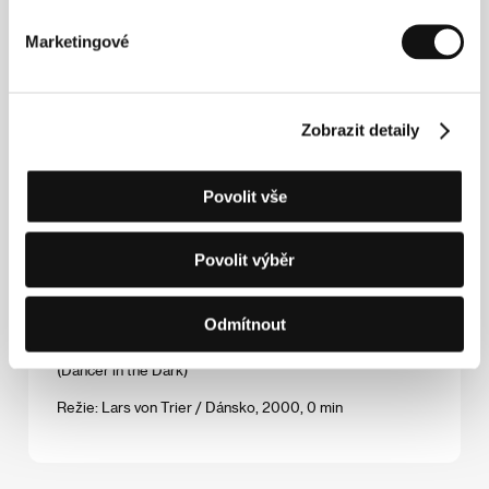
(Rosetta)
Marketingové
Režie: Luc Dardenne, Jean-Pierre Dardenne / Belgie,
Francie, 1999, 0 min
Řeka Suzhou
Zobrazit detaily
(Suzhou)
Režie: Lou Ye / Čína, Německo, 2000, 0 min
Povolit vše
Sedmnáct let
(Kou nien chuej ťia)
Povolit výběr
Režie: Zhang Yuan / Čína, 1999, 0 min
Odmítnout
Tanec v temnotách
(Dancer in the Dark)
Režie: Lars von Trier / Dánsko, 2000, 0 min