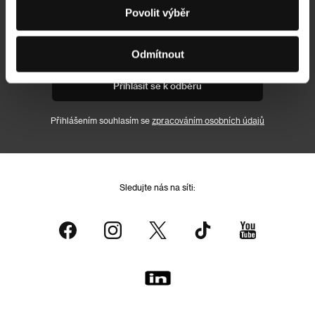
Newsletter
Povolit výběr
Odmítnout
Přihlásit se k odběru
Přihlášením souhlasím se
zpracováním osobních údajů
Sledujte nás na síti: