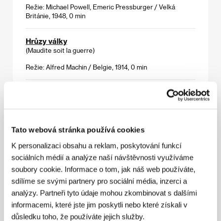
Režie: Michael Powell, Emeric Pressburger / Velká
Británie, 1948, 0 min
Hrůzy války
(Maudite soit la guerre)
Režie: Alfred Machin / Belgie, 1914, 0 min
Lidé v neděli
(Menschen am Sonntag)
Režie: Robert Siodmak, Edgar George Ulmer /
Německo, 1929, 0 min
Tato webová stránka používá cookies
K personalizaci obsahu a reklam, poskytování funkcí
Mlsnost (Milostné dobrodružství komtesy
sociálních médií a analýze naší návštěvnosti využíváme
Šotka)
soubory cookie. Informace o tom, jak náš web používáte,
(La Gola)
sdílíme se svými partnery pro sociální média, inzerci a
Režie: Camillo de Riso / Itálie, 1918, 0 min
analýzy. Partneři tyto údaje mohou zkombinovat s dalšími
informacemi, které jste jim poskytli nebo které získali v
důsledku toho, že používáte jejich služby.