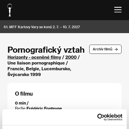
61. MFF Karlovy Vary se koná 2. 7. – 10. 7. 2027
Pornografický vztah
Archív filmů
Horizonty - oceněné filmy
/
2000
/
Une liaison pornographique /
Francie, Belgie, Lucembursko,
Švýcarsko 1999
O filmu
0 min /
Režie
Frédéric Fonteyne