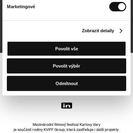
Marketingové
Přihlásit se k odběru
Zobrazit detaily
Přihlášením souhlasím se
zpracováním osobních údajů
Povolit vše
Povolit výběr
Sledujte nás na síti:
Odmítnout
Mezinárodní filmový festival Karlovy Vary
je součástí rodiny KVIFF Group, která zastřešuje i další projekty: