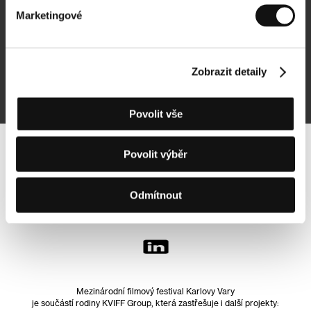
Marketingové
Přihlásit se k odběru
Zobrazit detaily
Přihlášením souhlasím se
zpracováním osobních údajů
Povolit vše
Povolit výběr
Sledujte nás na síti:
Odmítnout
Mezinárodní filmový festival Karlovy Vary
je součástí rodiny KVIFF Group, která zastřešuje i další projekty: