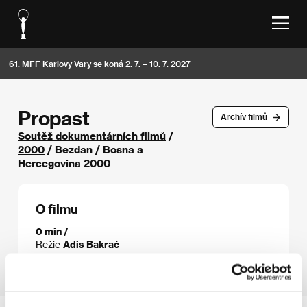
61. MFF Karlovy Vary se koná 2. 7. – 10. 7. 2027
Propast
Archív filmů
Soutěž dokumentárních filmů
/
2000
/ Bezdan / Bosna a
Hercegovina 2000
O filmu
0 min /
Režie
Adis Bakrać