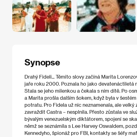
Synopse
Drahý Fideli... Těmito slovy začíná Marita Lorenz
jaře roku 2000. Poznala ho jako devatenáctiletá na
Stala se jeho milenkou a čekala s ním dítě. Po osm
a Marita prošla dalším šokem, když byla v šestém
potratu. Pro Fidela už nic neznamenala, ale velký 
zavraždit Castra – nesplnila. Přesto zůstala ve s
bývalým venezuelským diktátorem, spojení se ska
němž se seznámila s Lee Harvey Oswaldem, pozdě
Kennedyho, špionáž pro FBI, kontakty se šéfy mafie