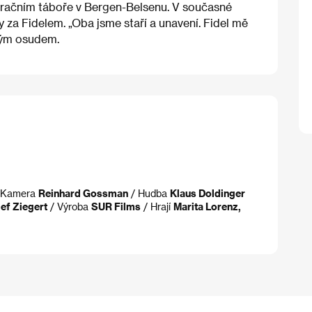
ntračním táboře v Bergen-Belsenu. V současné
 za Fidelem. „Oba jsme staří a unavení. Fidel mě
lným osudem.
 Kamera
Reinhard Gossman
/ Hudba
Klaus Doldinger
ef Ziegert
/ Výroba
SUR Films
/ Hrají
Marita Lorenz,