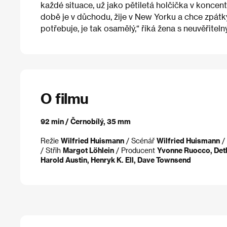
každé situace, už jako pětiletá holčička v konce
době je v důchodu, žije v New Yorku a chce zpátky
potřebuje, je tak osamělý,“ říká žena s neuvěřite
O filmu
92 min / Černobílý, 35 mm
Režie
Wilfried Huismann
/ Scénář
Wilfried Huismann
/
/ Střih
Margot Löhlein
/ Producent
Yvonne Ruocco, Detl
Harold Austin, Henryk K. Ell, Dave Townsend