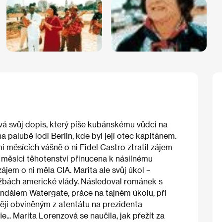
ová svůj dopis, který píše kubánskému vůdci na
 palubě lodi Berlin, kde byl její otec kapitánem.
i měsících vášně o ni Fidel Castro ztratil zájem
 měsíci těhotenství přinucena k násilnému
zájem o ni měla CIA. Marita ale svůj úkol –
lužbách americké vlády. Následoval románek s
ndálem Watergate, práce na tajném úkolu, při
ji obviněným z atentátu na prezidenta
... Marita Lorenzová se naučila, jak přežít za