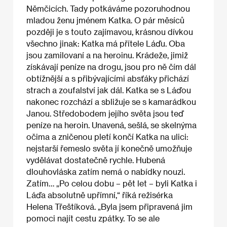
Němčicích. Tady potkáváme pozoruhodnou
mladou ženu jménem Katka. O pár měsíců
později je s touto zajímavou, krásnou dívkou
všechno jinak: Katka má přítele Láďu. Oba
jsou zamilovaní a na heroinu. Krádeže, jimiž
získávají peníze na drogu, jsou pro ně čím dál
obtížnější a s přibývajícími absťáky přichází
strach a zoufalství jak dál. Katka se s Láďou
nakonec rozchází a sbližuje se s kamarádkou
Janou. Středobodem jejího světa jsou teď
peníze na heroin. Unavená, sešlá, se skelnýma
očima a zničenou pletí končí Katka na ulici:
nejstarší řemeslo světa jí konečně umožňuje
vydělávat dostatečně rychle. Hubená
dlouhovláska zatím nemá o nabídky nouzi.
Zatím… „Po celou dobu – pět let – byli Katka i
Láďa absolutně upřímní,“ říká režisérka
Helena Třeštíková. „Byla jsem připravená jim
pomoci najít cestu zpátky. To se ale