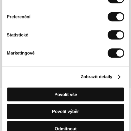
natáčení, kdy pozoruje lidské osudy v průběhu
měsíců i let. Filmografie (výběr): Zázrak (1975) –
sledování těhotné ženy přes porod až do půlroku
Preferenční
jejího syna, Dotek světla (1981) – studie života
nevidomých dětí, TV cyklus Manželské etudy (1987)
– sonda do života 80. let prostřednictvím šesti let v
Statistické
životě sedmi manželských párů, TV cyklus Řekni mi
něco o sobě (1989) – sedm osudů mladých
delikventů v průběhu tří až šesti let. Před dokončením
Marketingové
je časosběrný dokument Sestřičky (1989), sledující
několik studentek zdravotní školy, a současně
vznikají další cykly pro ČT.
Zobrazit detaily
Povolit vše
Povolit výběr
Odmítnout