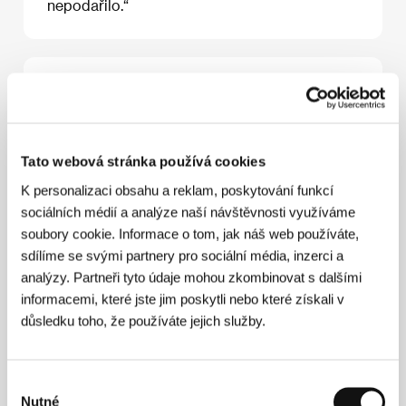
nepodařilo.“
O filmu
56 min / Černobílý, 35 mm
Režie
Helena Třeštíková
/ Scénář
Helena Třeštíková
Tato webová stránka používá cookies
/ Kamera
Martin Kubala, Vlastimil Hamerník
/ Střih
Anna Becková, Michael Třeštík
/ Producent
Anna
K personalizaci obsahu a reklam, poskytování funkcí
Becková
/ Výroba
Česká televize/Czech TV
sociálních médií a analýze naší návštěvnosti využíváme
soubory cookie. Informace o tom, jak náš web používáte,
sdílíme se svými partnery pro sociální média, inzerci a
analýzy. Partneři tyto údaje mohou zkombinovat s dalšími
Režie
informacemi, které jste jim poskytli nebo které získali v
důsledku toho, že používáte jejich služby.
Helena Třeštíková (1949, Praha) vystudovala
dokumentární režii na pražské FAMU. Od roku 1974
natočila kolem třiceti dokumentárních filmů s
Výběr
tematikou mezilidských vztahů a sociálních
Nutné
problémů. Její specialitou je metoda „časosběrného“
souhlasu