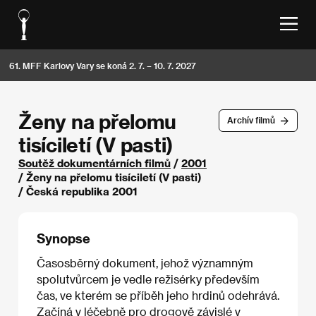
61. MFF Karlovy Vary se koná 2. 7. – 10. 7. 2027
Ženy na přelomu
Archív filmů
tisíciletí (V pasti)
Soutěž dokumentárních filmů
/
2001
/ Ženy na přelomu tisíciletí (V pasti)
/ Česká republika 2001
Synopse
Časosběrný dokument, jehož významným
spolutvůrcem je vedle režisérky především
čas, ve kterém se příběh jeho hrdinů odehrává.
Začíná v léčebně pro drogově závislé v